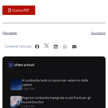
Scarica PDF
Precedente
Successivo
Condividi l'articolo:
Ultimi articoli
In Lombardia tante occasioni per vedere le stelle
cadenti
7 Ago 2026
Regione Lombardia impegnata su più fronti per gli
incendi boschivi
6 Ago 2026