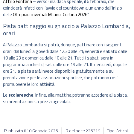
Attilio Fontana
– verso una data speciale, il 6 febbraio, che
coinciderà infatti con l’avvio del countdown a un anno dall’inizio
delle
Olimpiadi invernali Milano-Cortina 2026
”.
Pista pattinaggio su ghiaccio a Palazzo Lombardia,
orari
A Palazzo Lombardia si potrà, dunque, pattinare con i seguenti
orari: dal lunedì a giovedì dalle 12.30 alle 21; venerdì e sabato dalle
10 alle 23 e domenica dalle 10 alle 21. Tutti i sabati sera in
programma anche il dj set dalle ore 19 alle 21. Il mercoledì, dopo le
ore 21, la pista sarà invece disponibile gratuitamente e su
prenotazione per le associazioni sportive, che potranno così
promuovere le loro attività.
Le
scolaresche
, infine, alla mattina potranno accedere alla pista,
su prenotazione, a prezzi agevolati.
Pubblicato il
10 Gennaio 2025
ID del post: 225319
Tipo: Articoli