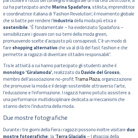
particolare il focus del convegno inaugurale di martedì 28 ottobre, a
cui ha partecipato anche
Marina Spadafora
, stilista, imprenditrice
e coordinatrice italiana di ‘Fashion Revolution’, il movimento globale
che si batte per rendere l’
industria
della moda più etica e
sostenibile
. “È fondamentale – ha evidenziato Spadafora –
sensibilizzare i giovani con sui temi della moda green,
promuovendo scelte d’acquisto più consapevoli. C’è un modo di
fare
shopping alternativo
che va al di là del fast fashion e che
permette ai ragazzi di diventare cittadini responsabili”.
Tra le attività a cui hanno partecipato gli studenti anche il
monologo ‘Giralamoda’
, realizzato da
Davide del Grosso
,
membro dell’associazione no-profit
Trama Plaza
, organizzazione
che promuove la moda e il design sostenibile attraverso l’arte,
l’educazione e l’informazione. I ragazzi hanno potuto assistere a
una performance multidisciplinare dedicata ai meccanismi che
stanno dietro l’industria della moda.
Due mostre fotografiche
Durante i tre giorni della Fiera i ragazzi possono inoltre visitare
due
mostre fotografiche
: la ‘
Terra Glacialis
– I ghiacciai della