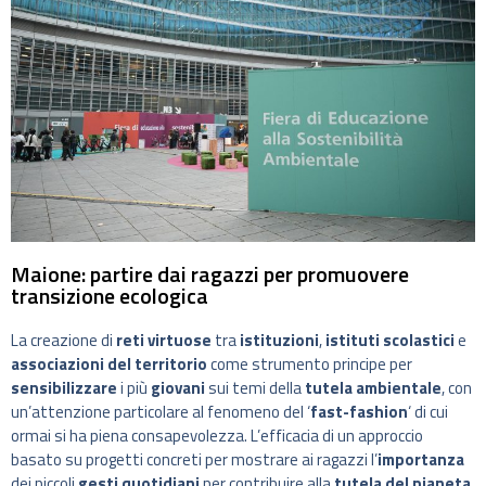
Maione: partire dai ragazzi per promuovere
transizione ecologica
La creazione di
reti virtuose
tra
istituzioni
,
istituti scolastici
e
associazioni del territorio
come strumento principe per
sensibilizzare
i più
giovani
sui temi della
tutela ambientale
, con
un’attenzione particolare al fenomeno del ‘
fast-fashion
‘ di cui
ormai si ha piena consapevolezza. L’efficacia di un approccio
basato su progetti concreti per mostrare ai ragazzi l’
importanza
dei piccoli
gesti quotidiani
per contribuire alla
tutela del pianeta
,