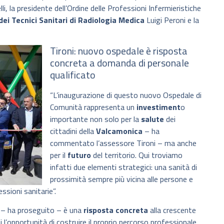
, la presidente dell’Ordine delle Professioni Infermieristiche
dei Tecnici Sanitari di Radiologia Medica
Luigi Peroni e la
Tironi: nuovo ospedale è risposta
concreta a domanda di personale
qualificato
“L’inaugurazione di questo nuovo Ospedale di
Comunità rappresenta un
investiment
o
importante non solo per la
salute
dei
cittadini della
Valcamonica
– ha
commentato l’assessore Tironi – ma anche
per il
futuro
del territorio. Qui troviamo
infatti due elementi strategici: una sanità di
prossimità sempre più vicina alle persone e
sioni sanitarie”.
a – ha proseguito – è una
risposta concreta
alla crescente
 l’opportunità di costruire il proprio percorso professionale