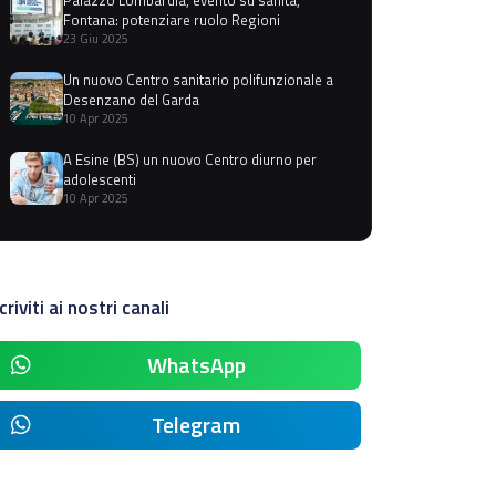
Fontana: potenziare ruolo Regioni
23 Giu 2025
Un nuovo Centro sanitario polifunzionale a
Desenzano del Garda
10 Apr 2025
A Esine (BS) un nuovo Centro diurno per
adolescenti
10 Apr 2025
criviti ai nostri canali
WhatsApp
Telegram