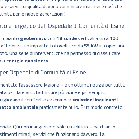
ro e servizi di qualità devono camminare insieme: è così che
unità per le nuove generazioni”.
nto energetico dell’Ospedale di Comunità di Esine
un impianto
geotermico
con
18 sonde
verticali a circa 100
 efficienza, un impianto fotovoltaico da
55 kW
in copertura
to. Una serie di interventi che ha permesso di classificare
io a
energia quasi zero
.
per Ospedale di Comunità di Esine
entato l’assessore Maione – è un’ottima notizia per tutta
ata per dare ai cittadini cure più vicine e più semplici.
migliorano il comfort e azzerano le
emissioni inquinanti
:
patto ambientale
praticamente nullo. È un modo concreto
toriale. Qui non inauguriamo solo un edificio – ha chiarito
stimenti mirati, servizi che funzionano davvero. La