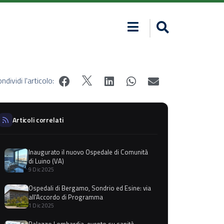
ndividi l'articolo:
Articoli correlati
Inaugurato il nuovo Ospedale di Comunità
di Luino (VA)
9 Dic 2025
Ospedali di Bergamo, Sondrio ed Esine: via
all'Accordo di Programma
1 Dic 2025
Palazzo Lombardia, evento su sanità,