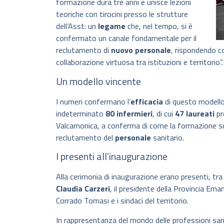
formazione dura tre anni e unisce lezioni
teoriche con tirocini presso le strutture
dell’Asst: un
legame
che, nel tempo, si è
confermato un canale fondamentale per il
reclutamento di
nuovo personale
, rispondendo co
collaborazione virtuosa tra istituzioni e territorio”.
Un modello vincente
I numeri confermano l’
efficacia
di questo modello:
indeterminato
80 infermieri
, di cui
47 laureati
pr
Valcamonica, a conferma di come la formazione sul t
reclutamento del
personale
sanitario.
I presenti all’inaugurazione
Alla cerimonia di inaugurazione erano presenti, tra gl
Claudia Carzeri
, il presidente della Provincia Em
Corrado Tomasi e i sindaci del territorio.
In rappresentanza del mondo delle professioni sani