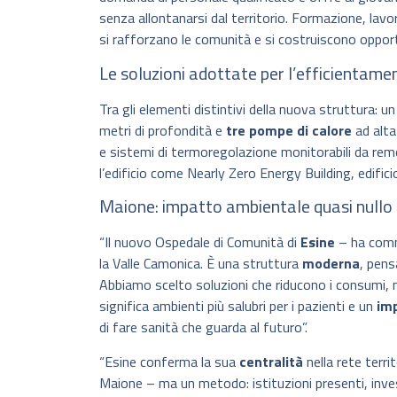
senza allontanarsi dal territorio. Formazione, lavo
si rafforzano le comunità e si costruiscono opport
Le soluzioni adottate per l’efficientame
Tra gli elementi distintivi della nuova struttura: 
metri di profondità e
tre pompe di calore
ad alta
e sistemi di termoregolazione monitorabili da remo
l’edificio come Nearly Zero Energy Building, edific
Maione: impatto ambientale quasi nullo 
“Il nuovo Ospedale di Comunità di
Esine
– ha comm
la Valle Camonica. È una struttura
moderna
, pens
Abbiamo scelto soluzioni che riducono i consumi, 
significa ambienti più salubri per i pazienti e un
im
di fare sanità che guarda al futuro”.
“Esine conferma la sua
centralità
nella rete terri
Maione – ma un metodo: istituzioni presenti, inve