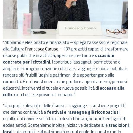
“Abbiamo selezionato e finanziato – spiega l’assessore regionale
alla Cultura
Francesca Caruso
– 137 progetti capaci di trasformare
risorse pubbliche in attività, aperture, restauri e
occasioni
concrete per i cittadini
. I contributi assegnati permettono di
ampliare la programmazione culturale, raggiungere nuovi pubblici e
rendere più fruibili luoghi e patrimoni che appartengono alle
comunità. È un investimento che produce appuntamenti, percorsi
educativi, interventi di tutela e nuove possibilità di
accesso alla
cultura
in tutte le province lombarde”.
“Una parte rilevante delle risorse – aggiunge – sostiene progetti
che danno continuità a
festival e rassegne già riconosciuti
;
un’altra interviene sulla tutela di siti Unesco, beni archeologici ed
ecclesiastici. Sosteniamo inoltre iniziative dedicate alle
tradizioni
locali
, ai cammini e al patrimonio immateriale. In questo modo