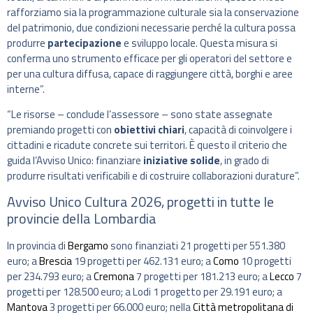
rafforziamo sia la programmazione culturale sia la conservazione
del patrimonio, due condizioni necessarie perché la cultura possa
produrre
partecipazione
e sviluppo locale. Questa misura si
conferma uno strumento efficace per gli operatori del settore e
per una cultura diffusa, capace di raggiungere città, borghi e aree
interne”.
“Le risorse – conclude l’assessore – sono state assegnate
premiando progetti con
obiettivi chiari
, capacità di coinvolgere i
cittadini e ricadute concrete sui territori. È questo il criterio che
guida l’Avviso Unico: finanziare
iniziative solide
, in grado di
produrre risultati verificabili e di costruire collaborazioni durature”.
Avviso Unico Cultura 2026, progetti in tutte le
provincie della Lombardia
In provincia di
Bergamo
sono finanziati 21 progetti per 551.380
euro; a
Brescia
19 progetti per 462.131 euro; a
Como
10 progetti
per 234.793 euro; a
Cremona
7 progetti per 181.213 euro; a
Lecco
7
progetti per 128.500 euro; a Lodi 1 progetto per 29.191 euro; a
Mantova
3 progetti per 66.000 euro; nella
Città metropolitana di