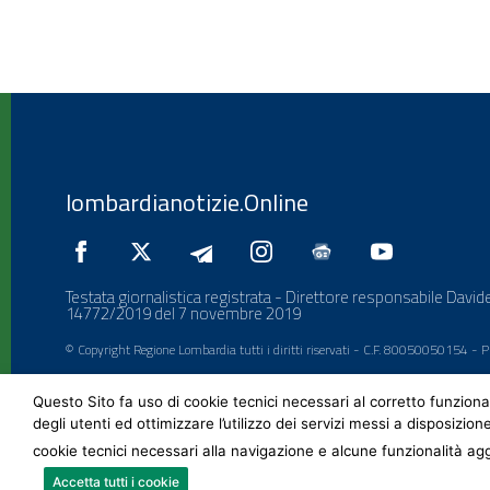
lombardianotizie.Online
Testata giornalistica registrata - Direttore responsabile Davide
14772/2019 del 7 novembre 2019
© Copyright Regione Lombardia tutti i diritti riservati - C.F. 80050050154 -
Questo Sito fa uso di cookie tecnici necessari al corretto funziona
degli utenti ed ottimizzare l’utilizzo dei servizi messi a disposizion
cookie tecnici necessari alla navigazione e alcune funzionalità agg
Accetta tutti i cookie