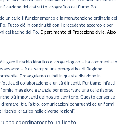
ianificazione del distretto idrografico del fiume Po.
modo unitario il funzionamento e la manutenzione ordinaria del
 Po. Tutto ciò in continuità con il precedente accordo e per
ni del bacino del Po,
Dipartimento di Protezione civile
,
Aipo
Mitigare il rischio idraulico e idrogeologico – ha commentato
’assessore – è da sempre una prerogativa di Regione
ombardia. Proseguiamo quindi in questa direzione in
n’ottica di collaborazione e unità d’intenti. Puntiamo infatti
 fornire maggiore garanzia per preservare una delle risorse
driche più importanti del nostro territorio. Questo consente
i diramare, tra l’altro, comunicazioni congruenti ed uniformi
el rischio idraulico nelle diverse regioni”.
ruppo coordinamento unificato