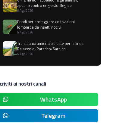
appello contro un gesto illegale
6 Ago 2026
Fondi per proteggere coltivazioni
lombarde da insetti nocivi
6 Ago 2026
Treni panoramici, altre date per la linea
Palazzolo-Paratico/Sarnico
6 Ago 2026
criviti ai nostri canali
WhatsApp
Telegram