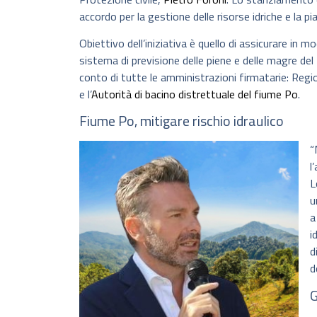
accordo per la gestione delle risorse idriche e la p
Obiettivo dell’iniziativa è quello di assicurare in 
sistema di previsione delle piene e delle magre del
conto di tutte le amministrazioni firmatarie: Regio
e l’
Autorità di bacino distrettuale del fiume Po
.
Fiume Po, mitigare rischio idraulico
“
l
L
u
a
i
d
d
G