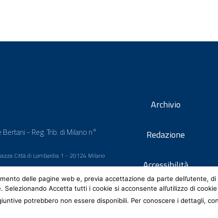
Archivio
 Bertani - Reg. Trib. di Milano n°
Redazione
 Piazza Città di Lombardia 1 - 20124 Milano
Accessibilità
mento delle pagine web e, previa accettazione da parte dell’utente, di 
e. Selezionando Accetta tutti i cookie si acconsente all’utilizzo di cookie
iuntive potrebbero non essere disponibili. Per conoscere i dettagli, co