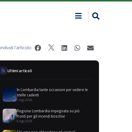
ndividi l'articolo:
Ultimi articoli
In Lombardia tante occasioni per vedere le
stelle cadenti
7 Ago 2026
Regione Lombardia impegnata su più
fronti per gli incendi boschivi
6 Ago 2026
Chi ama non abbandona gli animali,