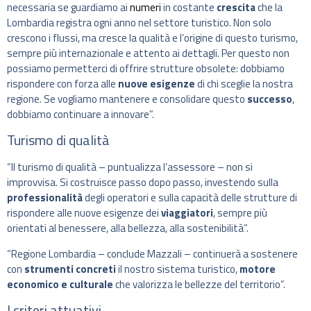
necessaria se guardiamo ai
numeri
in costante
crescita
che la
Lombardia registra ogni anno nel settore turistico. Non solo
crescono i flussi, ma cresce la qualità e l’origine di questo turismo,
sempre più internazionale e attento ai dettagli. Per questo non
possiamo permetterci di offrire strutture obsolete: dobbiamo
rispondere con forza alle
nuove esigenze
di chi sceglie la nostra
regione. Se vogliamo mantenere e consolidare questo
successo
,
dobbiamo continuare a innovare”.
Turismo di qualità
“Il turismo di qualità – puntualizza l’assessore – non si
improvvisa. Si costruisce passo dopo passo, investendo sulla
professionalità
degli operatori e sulla capacità delle strutture di
rispondere alle nuove esigenze dei
viaggiatori
, sempre più
orientati al benessere, alla bellezza, alla sostenibilità”.
“Regione Lombardia – conclude Mazzali – continuerà a sostenere
con
strumenti concreti
il nostro sistema turistico,
motore
economico e culturale
che valorizza le bellezze del territorio”.
I criteri attuativi