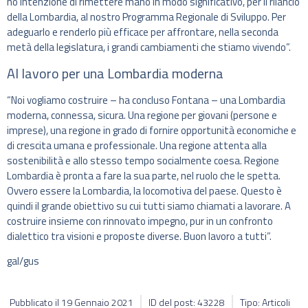
ho intenzione di rimettere mano in modo significativo, per il rilancio
della Lombardia, al nostro Programma Regionale di Sviluppo. Per
adeguarlo e renderlo più efficace per affrontare, nella seconda
metà della legislatura, i grandi cambiamenti che stiamo vivendo”.
Al lavoro per una Lombardia moderna
“Noi vogliamo costruire – ha concluso Fontana – una Lombardia
moderna, connessa, sicura. Una regione per giovani (persone e
imprese), una regione in grado di fornire opportunità economiche e
di crescita umana e professionale. Una regione attenta alla
sostenibilità e allo stesso tempo socialmente coesa. Regione
Lombardia è pronta a fare la sua parte, nel ruolo che le spetta.
Ovvero essere la Lombardia, la locomotiva del paese. Questo è
quindi il grande obiettivo su cui tutti siamo chiamati a lavorare. A
costruire insieme con rinnovato impegno, pur in un confronto
dialettico tra visioni e proposte diverse. Buon lavoro a tutti”.
gal/gus
Pubblicato il
19 Gennaio 2021
ID del post: 43228
Tipo: Articoli