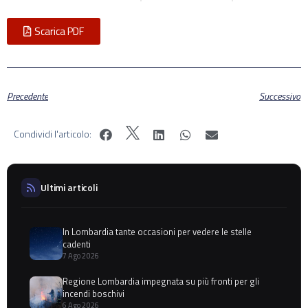
Scarica PDF
Precedente
Successivo
Condividi l'articolo:
Ultimi articoli
In Lombardia tante occasioni per vedere le stelle
cadenti
7 Ago 2026
Regione Lombardia impegnata su più fronti per gli
incendi boschivi
6 Ago 2026