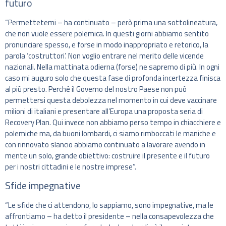
futuro
“Permettetemi – ha continuato – però prima una sottolineatura,
che non vuole essere polemica. In questi giorni abbiamo sentito
pronunciare spesso, e forse in modo inappropriato e retorico, la
parola ‘costruttori’. Non voglio entrare nel merito delle vicende
nazionali. Nella mattinata odierna (forse) ne sapremo di più. In ogni
caso mi auguro solo che questa fase di profonda incertezza finisca
al più presto. Perché il Governo del nostro Paese non può
permettersi questa debolezza nel momento in cui deve vaccinare
milioni di italiani e presentare all’Europa una proposta seria di
Recovery Plan. Qui invece non abbiamo perso tempo in chiacchiere e
polemiche ma, da buoni lombardi, ci siamo rimboccati le maniche e
con rinnovato slancio abbiamo continuato a lavorare avendo in
mente un solo, grande obiettivo: costruire il presente e il futuro
per i nostri cittadini e le nostre imprese”.
Sfide impegnative
“Le sfide che ci attendono, lo sappiamo, sono impegnative, ma le
affrontiamo – ha detto il presidente – nella consapevolezza che