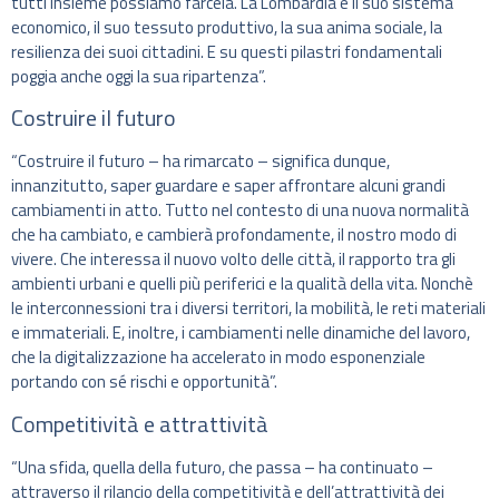
tutti insieme possiamo farcela. La Lombardia è il suo sistema
economico, il suo tessuto produttivo, la sua anima sociale, la
resilienza dei suoi cittadini. E su questi pilastri fondamentali
poggia anche oggi la sua ripartenza”.
Costruire il futuro
“Costruire il futuro – ha rimarcato – significa dunque,
innanzitutto, saper guardare e saper affrontare alcuni grandi
cambiamenti in atto. Tutto nel contesto di una nuova normalità
che ha cambiato, e cambierà profondamente, il nostro modo di
vivere. Che interessa il nuovo volto delle città, il rapporto tra gli
ambienti urbani e quelli più periferici e la qualità della vita. Nonchè
le interconnessioni tra i diversi territori, la mobilità, le reti materiali
e immateriali. E, inoltre, i cambiamenti nelle dinamiche del lavoro,
che la digitalizzazione ha accelerato in modo esponenziale
portando con sé rischi e opportunità”.
Competitività e attrattività
“Una sfida, quella della futuro, che passa – ha continuato –
attraverso il rilancio della competitività e dell’attrattività dei