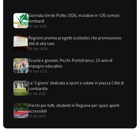
Giornata Verde Pulito 2026, iniziative in 126 comuni
lombardi
10 Apr 2026
Regione premia progetti scolastici che promuovono
stili di vita sani
30 Gen 2026
Scuola e giovani, Picchi: Portofranco, 25 anni di
impegno educativo
19 Nov 2025
La ‘3 giorni’ dedicata a sport e salute in piazza Città di
Lombardia
25 Set 2025
Parchi per tutti, studenti in Regione per spazi aperti
accessibili
19 Set 2025