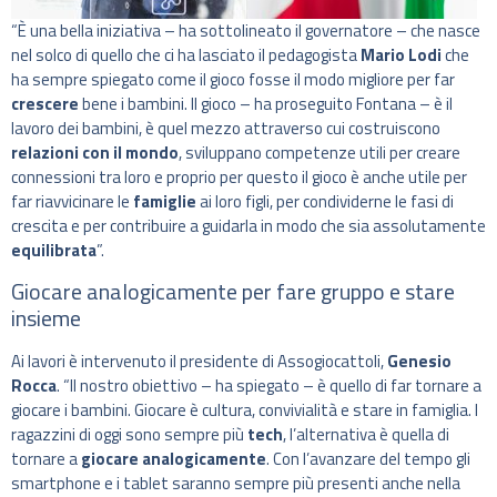
“È una bella iniziativa – ha sottolineato il governatore – che nasce
nel solco di quello che ci ha lasciato il pedagogista
Mario Lodi
che
ha sempre spiegato come il gioco fosse il modo migliore per far
crescere
bene i bambini. Il gioco – ha proseguito Fontana – è il
lavoro dei bambini, è quel mezzo attraverso cui costruiscono
relazioni con il mondo
, sviluppano competenze utili per creare
connessioni tra loro e proprio per questo il gioco è anche utile per
far riavvicinare le
famiglie
ai loro figli, per condividerne le fasi di
crescita e per contribuire a guidarla in modo che sia assolutamente
equilibrata
”.
Giocare analogicamente per fare gruppo e stare
insieme
Ai lavori è intervenuto il presidente di Assogiocattoli,
Genesio
Rocca
. “Il nostro obiettivo – ha spiegato – è quello di far tornare a
giocare i bambini. Giocare è cultura, convivialità e stare in famiglia. I
ragazzini di oggi sono sempre più
tech
, l’alternativa è quella di
tornare a
giocare analogicamente
. Con l’avanzare del tempo gli
smartphone e i tablet saranno sempre più presenti anche nella