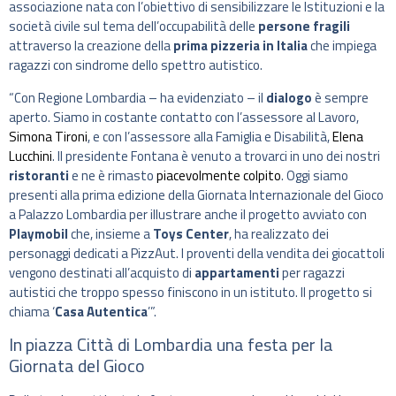
associazione nata con l’obiettivo di sensibilizzare le Istituzioni e la
società civile sul tema dell’occupabilità delle
persone fragili
attraverso la creazione della
prima pizzeria in Italia
che impiega
ragazzi con sindrome dello spettro autistico.
“Con Regione Lombardia – ha evidenziato – il
dialogo
è sempre
aperto. Siamo in costante contatto con l’assessore al Lavoro,
Simona Tironi
, e con l’assessore alla Famiglia e Disabilità,
Elena
Lucchini
. Il presidente Fontana è venuto a trovarci in uno dei nostri
ristoranti
e ne è rimasto
piacevolmente colpito
. Oggi siamo
presenti alla prima edizione della Giornata Internazionale del Gioco
a Palazzo Lombardia per illustrare anche il progetto avviato con
Playmobil
che, insieme a
Toys Center
, ha realizzato dei
personaggi dedicati a PizzAut. I proventi della vendita dei giocattoli
vengono destinati all’acquisto di
appartamenti
per ragazzi
autistici che troppo spesso finiscono in un istituto. Il progetto si
chiama ‘
Casa Autentica
’”.
In piazza Città di Lombardia una festa per la
Giornata del Gioco