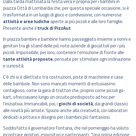
Dalla tarda mattinata la festa vera e propria per i bambini in
piazza Città di Lombardia che, per questa speciale occasione, si è
trasformata in un luogo di gioco e condivisione, con numerose
attività e aree ludiche
aperte ai più piccoli e alle loro famiglie.
Presente anche il
truck di PizzAut
.
In piazza bambini e bambine hanno passeggiato insieme a nonni e
genitori tra gli stand delle più note aziende di giocattoli per i più
piccoli. Impossibile, per loro, contenere l’emozione di fronte alle
tante attività proposte
, pensate per stimolare ogni inclinazione
e curiosità.
C’è chi si è dilettato tra costruzioni, piste di macchinine e case
delle bambole. Non sono mancati momenti di entusiasmo
contagioso, come la gara di trattori che, proprio come piccoli go-
kart, sfrecciavano lungo un circuito predisposto ad hoc per
l’iniziativa. Immancabili, poi, i
giochi di società
, dai grandi classici
alle novità più amate. Spazio anche alla creatività, con laboratori
dedicati a pittura e disegno per i bambini più fantasiosi.
Soddisfatto il governatore Fontana, che nel pomeriggio ha voluto
incontrare genitori, espositori e partecipanti. “Una prima edizione