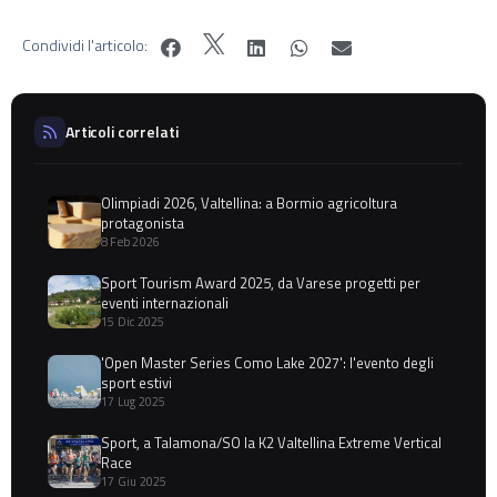
Condividi l'articolo:
Articoli correlati
Olimpiadi 2026, Valtellina: a Bormio agricoltura
protagonista
8 Feb 2026
Sport Tourism Award 2025, da Varese progetti per
eventi internazionali
15 Dic 2025
'Open Master Series Como Lake 2027': l'evento degli
sport estivi
17 Lug 2025
Sport, a Talamona/SO la K2 Valtellina Extreme Vertical
Race
17 Giu 2025