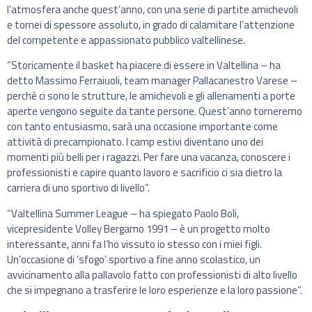
l’atmosfera anche quest’anno, con una serie di partite amichevoli
e tornei di spessore assoluto, in grado di calamitare l’attenzione
del competente e appassionato pubblico valtellinese.
“Storicamente il basket ha piacere di essere in Valtellina – ha
detto Massimo Ferraiuoli, team manager Pallacanestro Varese –
perché ci sono le strutture, le amichevoli e gli allenamenti a porte
aperte vengono seguite da tante persone. Quest’anno torneremo
con tanto entusiasmo, sarà una occasione importante come
attività di precampionato. I camp estivi diventano uno dei
momenti più belli per i ragazzi. Per fare una vacanza, conoscere i
professionisti e capire quanto lavoro e sacrificio ci sia dietro la
carriera di uno sportivo di livello”.
“Valtellina Summer League – ha spiegato Paolo Boli,
vicepresidente Volley Bergamo 1991 – è un progetto molto
interessante, anni fa l’ho vissuto io stesso con i miei figli.
Un’occasione di ‘sfogo’ sportivo a fine anno scolastico, un
avvicinamento alla pallavolo fatto con professionisti di alto livello
che si impegnano a trasferire le loro esperienze e la loro passione”.