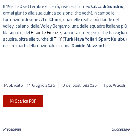
Il 19 e il 20 settembre si terrà, invece, il torneo
Città di Sondrio
,
ormai giunto alla sua quinta edizione, che vedrà in campo le
formazioni di serie A1 di
Chieri
, una delle realtà più floride del
volley italiano, della Volley Bergamo, una delle squadre italiane più
blasonate, del
Bisonte Firenze
, squadra emergente che ha voglia di
stupire, oltre alle turche di
THY
(
Turk Hava Yollari Sport Kulubu
)
dell’ex coach della nazionale italiana
Davide Mazzanti
.
Pubblicato il
11 Giugno 2026
ID del post: 582035
Tipo: Articoli
Scarica PDF
Precedente
Successivo