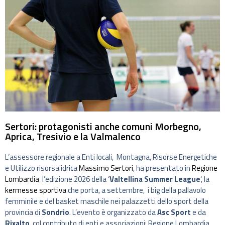
Sertori: protagonisti anche comuni Morbegno,
Aprica, Tresivio e la Valmalenco
L’assessore regionale a Enti locali, Montagna, Risorse Energetiche
e Utilizzo risorsa idrica
Massimo Sertori
, ha presentato in
Regione
Lombardia
l’edizione 2026 della ‘
Valtellina Summer League
‘, la
kermesse sportiva
che porta, a settembre, i big della pallavolo
femminile e del basket maschile nei palazzetti dello sport della
provincia di
Sondrio
. L’evento è organizzato da
Asc Sport
e da
Rixalto
, col contributo di enti e associazioni: Regione Lombardia,