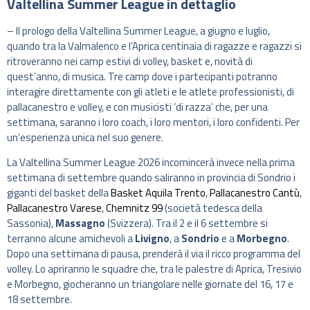
Valtellina Summer League in dettaglio
– Il prologo della Valtellina Summer League, a giugno e luglio,
quando tra la Valmalenco e l’Aprica centinaia di ragazze e ragazzi si
ritroveranno nei camp estivi di volley, basket e, novità di
quest’anno, di musica. Tre camp dove i partecipanti potranno
interagire direttamente con gli atleti e le atlete professionisti, di
pallacanestro e volley, e con musicisti ‘di razza’ che, per una
settimana, saranno i loro coach, i loro mentori, i loro confidenti. Per
un’esperienza unica nel suo genere.
La Valtellina Summer League 2026 incomincerà invece nella prima
settimana di settembre quando saliranno in provincia di Sondrio i
giganti del basket della
Basket Aquila Trento
,
Pallacanestro Cantù
,
Pallacanestro Varese
,
Chemnitz 99
(società tedesca della
Sassonia),
Massagno
(Svizzera). Tra il 2 e il 6 settembre si
terranno alcune amichevoli a
Livigno
, a
Sondrio
e a
Morbegno
.
Dopo una settimana di pausa, prenderà il via il ricco programma del
volley. Lo apriranno le squadre che, tra le palestre di Aprica, Tresivio
e Morbegno, giocheranno un triangolare nelle giornate del 16, 17 e
18 settembre.