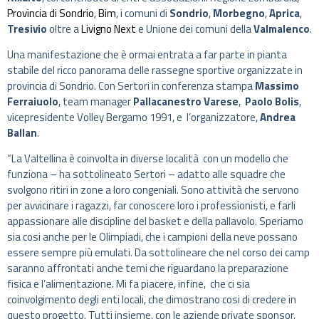
Provincia di Sondrio
,
Bim
, i comuni di
Sondrio
,
Morbegno
,
Aprica
,
Tresivio
oltre a
Livigno Next
e Unione dei comuni della
Valmalenco
.
Una manifestazione che è ormai entrata a far parte in pianta
stabile del ricco panorama delle rassegne sportive organizzate in
provincia di Sondrio. Con Sertori in conferenza stampa
Massimo
Ferraiuolo
, team manager
Pallacanestro Varese
,
Paolo Bolis
,
vicepresidente Volley Bergamo 1991, e l’organizzatore,
Andrea
Ballan
.
“La Valtellina è coinvolta in diverse località con un modello che
funziona – ha sottolineato Sertori – adatto alle squadre che
svolgono ritiri in zone a loro congeniali. Sono attività che servono
per avvicinare i ragazzi, far conoscere loro i professionisti, e farli
appassionare alle discipline del basket e della pallavolo. Speriamo
sia cosi anche per le Olimpiadi, che i campioni della neve possano
essere sempre più emulati. Da sottolineare che nel corso dei camp
saranno affrontati anche temi che riguardano la preparazione
fisica e l’alimentazione. Mi fa piacere, infine, che ci sia
coinvolgimento degli enti locali, che dimostrano cosi di credere in
questo progetto. Tutti insieme, con le aziende private sponsor,