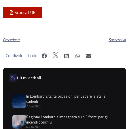
Scarica PDF
Precedente
Successivo
Condividi l'articolo:
Ultimi articoli
In Lombardia tante occasioni per vedere le stelle
cadenti
7 Ago 2026
Regione Lombardia impegnata su più fronti per gli
incendi boschivi
6 Ago 2026