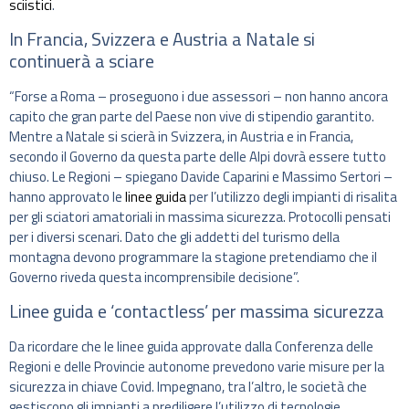
sciistici
.
In Francia, Svizzera e Austria a Natale si
continuerà a sciare
“Forse a Roma – proseguono i due assessori – non hanno ancora
capito che gran parte del Paese non vive di stipendio garantito.
Mentre a Natale si scierà in Svizzera, in Austria e in Francia,
secondo il Governo da questa parte delle Alpi dovrà essere tutto
chiuso. Le Regioni – spiegano Davide Caparini e Massimo Sertori –
hanno approvato le
linee guida
per l’utilizzo degli impianti di risalita
per gli sciatori amatoriali in massima sicurezza. Protocolli pensati
per i diversi scenari. Dato che gli addetti del turismo della
montagna devono programmare la stagione pretendiamo che il
Governo riveda questa incomprensibile decisione”.
Linee guida e ‘contactless’ per massima sicurezza
Da ricordare che le linee guida approvate dalla Conferenza delle
Regioni e delle Provincie autonome prevedono varie misure per la
sicurezza in chiave Covid. Impegnano, tra l’altro, le società che
gestiscono gli impianti a prediligere l’utilizzo di tecnologie