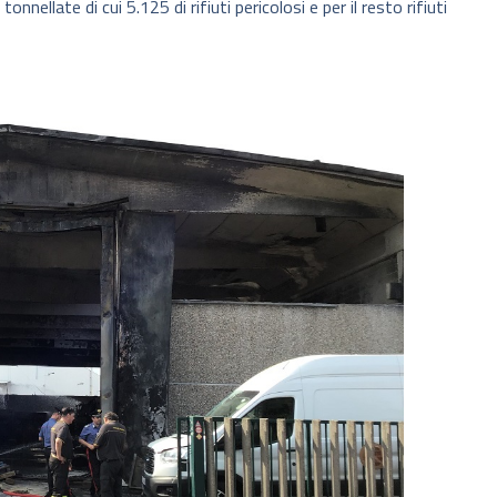
nellate di cui 5.125 di rifiuti pericolosi e per il resto rifiuti