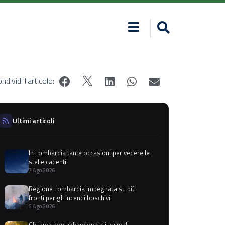
ndividi l'articolo:
Ultimi articoli
In Lombardia tante occasioni per vedere le
stelle cadenti
7 Ago 2026
Regione Lombardia impegnata su più
fronti per gli incendi boschivi
6 Ago 2026
Chi ama non abbandona gli animali,