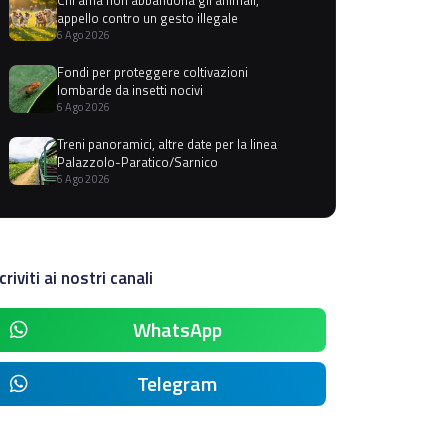
appello contro un gesto illegale
6 Ago 2026
Fondi per proteggere coltivazioni
lombarde da insetti nocivi
6 Ago 2026
Treni panoramici, altre date per la linea
Palazzolo-Paratico/Sarnico
6 Ago 2026
criviti ai nostri canali
WhatsApp
Telegram