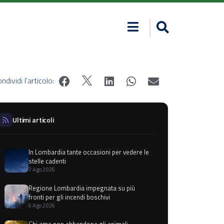
ndividi l'articolo:
Ultimi articoli
In Lombardia tante occasioni per vedere le
stelle cadenti
7 Ago 2026
Regione Lombardia impegnata su più
fronti per gli incendi boschivi
6 Ago 2026
Chi ama non abbandona gli animali,