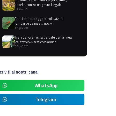
appello contro un gesto illegale
6 Ago 2026
Fondi per proteggere coltivazioni
lombarde da insetti nocivi
6 Ago 2026
Treni panoramici, altre date per la linea
Palazzolo-Paratico/Sarnico
6 Ago 2026
criviti ai nostri canali
WhatsApp
Telegram