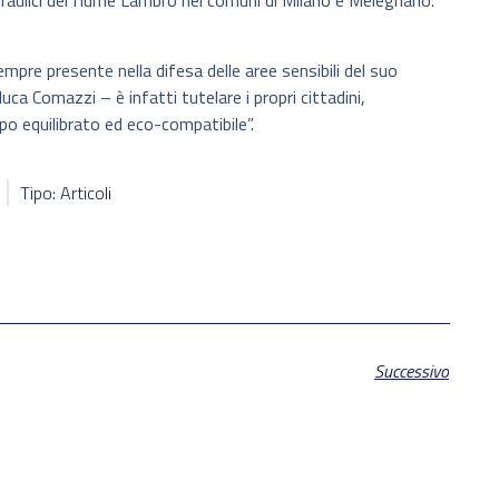
i idraulici del fiume Lambro nei comuni di Milano e Melegnano.
pre presente nella difesa delle aree sensibili del suo
luca Comazzi – è infatti tutelare i propri cittadini,
o equilibrato ed eco-compatibile”.
Tipo: Articoli
Successivo