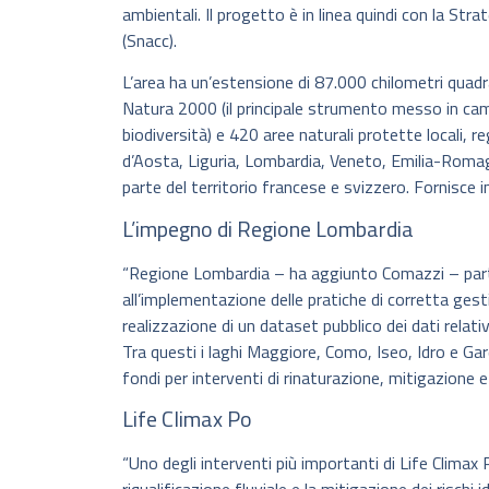
ambientali. Il progetto è in linea quindi con la St
(Snacc).
L’area ha un’estensione di 87.000 chilometri quadrati
Natura 2000 (il principale strumento messo in cam
biodiversità) e 420 aree naturali protette locali, r
d’Aosta, Liguria, Lombardia, Veneto, Emilia-Roma
parte del territorio francese e svizzero. Fornisce i
L’impegno di Regione Lombardia
“Regione Lombardia – ha aggiunto Comazzi – parteci
all’implementazione delle pratiche di corretta gest
realizzazione di un dataset pubblico dei dati relativ
Tra questi i laghi Maggiore, Como, Iseo, Idro e Ga
fondi per interventi di rinaturazione, mitigazione e 
Life Climax Po
“Uno degli interventi più importanti di Life Climax