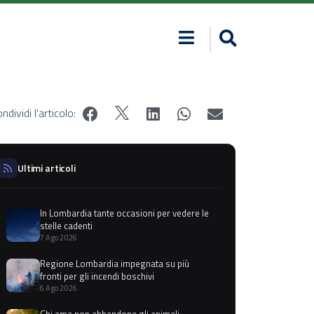
ndividi l'articolo:
Ultimi articoli
In Lombardia tante occasioni per vedere le
stelle cadenti
7 Ago 2026
Regione Lombardia impegnata su più
fronti per gli incendi boschivi
6 Ago 2026
Chi ama non abbandona gli animali,