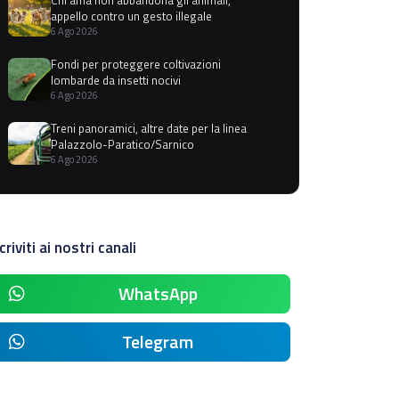
appello contro un gesto illegale
6 Ago 2026
Fondi per proteggere coltivazioni
lombarde da insetti nocivi
6 Ago 2026
Treni panoramici, altre date per la linea
Palazzolo-Paratico/Sarnico
6 Ago 2026
criviti ai nostri canali
WhatsApp
Telegram