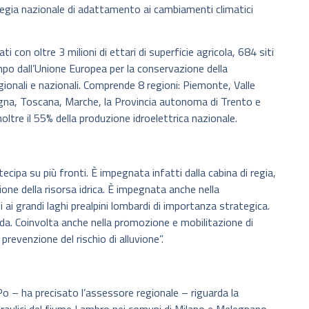
rategia nazionale di adattamento ai cambiamenti climatici
 con oltre 3 milioni di ettari di superficie agricola, 684 siti
po dall’Unione Europea per la conservazione della
egionali e nazionali. Comprende 8 regioni: Piemonte, Valle
gna, Toscana, Marche, la Provincia autonoma di Trento e
noltre il 55% della produzione idroelettrica nazionale.
pa su più fronti. È impegnata infatti dalla cabina di regia,
ione della risorsa idrica. È impegnata anche nella
i ai grandi laghi prealpini lombardi di importanza strategica.
rda. Coinvolta anche nella promozione e mobilitazione di
prevenzione del rischio di alluvione”.
 Po – ha precisato l’assessore regionale – riguarda la