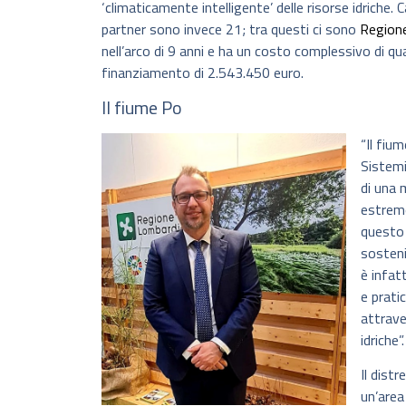
‘climaticamente intelligente’ delle risorse idriche. 
partner sono invece 21; tra questi ci sono
Region
nell’arco di 9 anni e ha un costo complessivo di qu
finanziamento di 2.543.450 euro.
Il fiume Po
“Il fiu
Sistemi
di una 
estremo
questo 
sosteni
è infat
e prati
attrave
idriche”.
Il dist
un’area