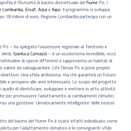
Capofila è l’Autorità di bacino distrettuale del
fiume
Po. I
e Lombardia
,
Ersaf
,
Arpa
e
Aipo
. Il programma si sviluppa
asi 18 milioni di euro. Regione Lombardia partecipa con un
me Po – ha spiegato l’assessore regionale al Territorio e
 Verdi,
Gianluca Comazzi
– è un ecosistema incredibile, ricco
moltitudine di specie differenti e rappresenta un habitat di
 valore da salvaguardare. Life Climax Po si pone proprio
obiettivo. Una sfida ambiziosa, ma che garantirà un futuro
bile e prospero alle aree interessate. Lo scopo del progetto
ti quello di identificare, sviluppare e mettere in atto attività
che per promuovere l’adattamento ai cambiamenti climatici
rso una gestione ‘climaticamente intelligente’ delle risorse
retto del bacino del fiume Po è stato infatti individuato come
 pilota per l’adattamento climatico e le conseguenti sfide