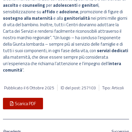
ascolto
e
counseling
per
adolescenti
e
genitori
,
sensibilizzazione su
affido
e
adozione
, promozione di figure di
sostegno alla maternità
e alla
genitorialità
nei primi mille giorni
di vita del bambino. Inoltre, tutti i Centri dovranno adottare la
Carta dei Servizi e rendersi facilmente riconoscibili attraverso il
nostro marchio regionale”. “Un luogo – ha concluso l’esponente
della Giunta lombarda – sempre più al servizio delle famiglie e di
tutti i suoi componenti, in ogni fase della vita, con
servizi dedicati
alla maternità, che deve essere sempre più considerata
un’esperienza che richiama l’attenzione e l’impegno dell’
intera
comunità
“.
Pubblicato il
6 Ottobre 2025
ID del post: 257103
Tipo: Articoli
Scarica PDF
Precedente
Successivo