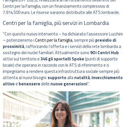
Centri per la Famiglia, con un finanziamento complessivo di
7.914.500 euro. Le risorse saranno distribuite alle ATS lombarde.
Centri per la famiglia, più servizi in Lombardia
“Con questo nuovo intervento – ha dichiarato l’assessore Lucchini
– potenzieremo i
Centri per la famiglia
, sempre più
presidio di
prossimità
, rafforzando l’offerta e i servizi della rete lombarda a
sostegno dei nuclei familiari. Attualmente sono
90 i Centri Hub
attivi sul territorio e
346 gli sportelli Spoke
(punti di supporto
locale) che operano in raccordo con le ATS di riferimento e ci
impegniamo a rendere questa infrastruttura sociale sempre più
attenta ai nuovi bisogni:
supporto
alla
natalità
,
invecchiamento
attivo
e
benessere
delle
nuove generazioni
“.