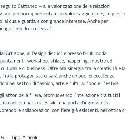
guito Cattaneo – alla valorizzazione delle relazioni
possono per noi rappresentare un valore aggiunto. E, in questo
’ al quale guardare con grande interesse. Anche per
nge livelli di eccellenza”.
dall’Art zone, al Design district e presso l’Hub moda.
 appuntamenti, workshop, sfilate, happening, mostre ed
lturali e di business. Oltre alla sinergia tra la creatività e la
. Tra le protagoniste ci sarà anche un pool di eccellenze
ni nei settori di fashion, arte e cultura, food e lifestyle.
i attori della filiera, promuovendo l’interazione tra tutti i
ento nel comparto lifestyle, una porta d’ingresso tra
orendo le collaborazioni con fiere già esistenti, nell’ottica di
009
Tipo: Articoli