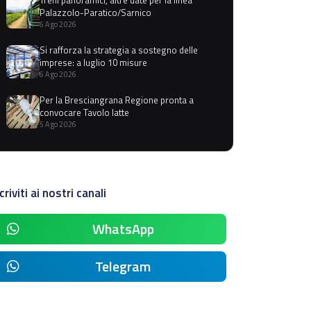
Palazzolo-Paratico/Sarnico
6 Ago 2026
Si rafforza la strategia a sostegno delle
imprese: a luglio 10 misure
6 Ago 2026
Per la Bresciangrana Regione pronta a
convocare Tavolo latte
5 Ago 2026
criviti ai nostri canali
WhatsApp
Telegram