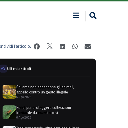
ndividi l'articolo:
Ultimi articoli
Chi ama non abbandona gli animali,
appello contro un gesto illegale
6 Ago 2026
Fondi per proteggere coltivazioni
lombarde da insetti nocivi
6 Ago 2026
Treni panoramici, altre date per la linea