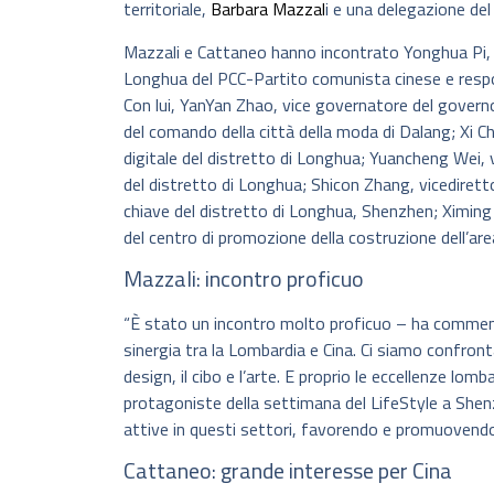
territoriale,
Barbara Mazzal
i e una delegazione del
Mazzali e Cattaneo hanno incontrato Yonghua Pi, 
Longhua del PCC-Partito comunista cinese e respon
Con lui, YanYan Zhao, vice governatore del govern
del comando della città della moda di Dalang; Xi C
digitale del distretto di Longhua; Yuancheng Wei, v
del distretto di Longhua; Shicon Zhang, vicedirett
chiave del distretto di Longhua, Shenzhen; Ximin
del centro di promozione della costruzione dell’are
Mazzali: incontro proficuo
“È stato un incontro molto proficuo – ha commenta
sinergia tra la Lombardia e Cina. Ci siamo confront
design, il cibo e l’arte. E proprio le eccellenze lo
protagoniste della settimana del LifeStyle a Shen
attive in questi settori, favorendo e promuovendo i
Cattaneo: grande interesse per Cina