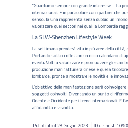
“Guardiamo sempre con grande interesse – ha prose
internazionali. E in particolare con i partner che 
senso, la Cina rappresenta senza dubbio un ‘mondo
valorizzare quei settori nei quali la Lombardia raggiu
La SLW-Shenzhen Lifestyle Week
La settimana prenderà vita in più aree della città, 
Portando sotto i riflettori un ricco calendario di
eventi. Volti a valorizzare e promuovere gli scambi cu
produzione manifatturiera cinese e quella tricolore
lombarde, pronte a mostrare le novità e le innovazio
L’obiettivo della manifestazione sarà coinvolgere gl
soggetti coinvolti. Diventando un punto di riferim
Oriente e Occidente per i trend internazionali. E fav
affidabilità e visibilità.
Pubblicato il
28 Giugno 2023
ID del post: 109