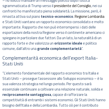
– ho voluto mandare un messaggio politico dopo l’uscita
sgrammaticata di Trump verso il
presidente del Consiglio
, nei cui
confronti ho manifestato piena solidarietà. La missione, però, è
rimasta attiva sul piano
tecnico-economico
.
Regione Lombardia
e Stati Uniti vantano un rapporto economico consolidato e molto
importante. Rapporto che non può interrompersi: i dati delle
esportazioni della nostra Regione verso il continente americano ci
spiegano in particolare due fattori. Da un lato, la naturalità di un
rapporto forte e che valorizza un
orizzonte ideale
e politico
comune, dall’altro una
grande complementarietà
“.
Complementarità economica dell’export Italia-
Stati Uniti
“L’elemento fondamentale del rapporto economico tra Italia e
Stati Uniti – prosegue l’assessore allo Sviluppo economico – è la
sua valenza strategica nel lungo periodo. Per questo sarà
essenziale continuare a coltivare una relazione naturale, solida e
reciprocamente vantaggiosa
, capace di rafforzare la
competitività di entrambi i sistemi economici. Gli Stati Uniti hanno
bisogno dell’Italia e della Lombardia. Tutto ciò per il contributo