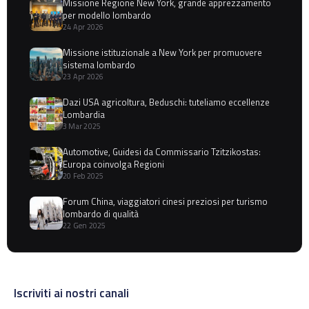
Missione Regione New York, grande apprezzamento
per modello lombardo
24 Apr 2026
Missione istituzionale a New York per promuovere
sistema lombardo
23 Apr 2026
Dazi USA agricoltura, Beduschi: tuteliamo eccellenze
Lombardia
3 Mar 2025
Automotive, Guidesi da Commissario Tzitzikostas:
Europa coinvolga Regioni
20 Feb 2025
Forum China, viaggiatori cinesi preziosi per turismo
lombardo di qualità
22 Gen 2025
Iscriviti ai nostri canali