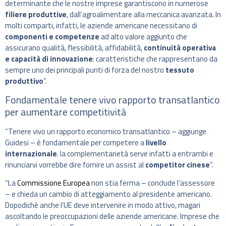
determinante che le nostre imprese garantiscono in numerose
filiere produttive
, dall’agroalimentare alla meccanica avanzata. In
molti comparti, infatti, le aziende americane necessitano di
componenti e competenze
ad alto valore aggiunto che
assicurano qualità, flessibilità, affidabilità,
continuità operativa
e capacità di innovazione
: caratteristiche che rappresentano da
sempre uno dei principali punti di forza del nostro
tessuto
produttivo
”.
Fondamentale tenere vivo rapporto transatlantico
per aumentare competitività
“Tenere vivo un rapporto economico transatlantico – aggiunge
Guidesi – è fondamentale per competere a
livello
internazionale
. la complementarietà serve infatti a entrambi e
rinunciarvi vorrebbe dire fornire un assist al
competitor cinese
”.
“La
Commissione Europea
non stia ferma – conclude l’assessore
– e chieda un cambio di atteggiamento al presidente americano.
Dopodiché anche l’UE deve intervenire in modo attivo, magari
ascoltando le preoccupazioni delle aziende americane. Imprese che