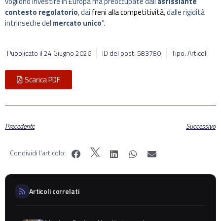
vogliono investire in Europa ma preoccupate dall’
asfissiante
contesto regolatorio
, dai
freni alla competitività
, dalle rigidità
intrinseche del
mercato unico
”.
Pubblicato il
24 Giugno 2026
ID del post: 583780
Tipo: Articoli
Scarica PDF
Precedente
Successivo
Condividi l'articolo:
Articoli correlati