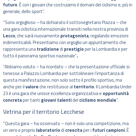
futuro
. È con i giovani che costruiamo il domani del ciclismo e, più in
generale, dello sport”.
“Sono orgoglioso – ha dichiarato il sottosegretario Piazza – che
una gara ciclistica internazionale transiti nella nostra provincia di
Lecco
, che sarà nuovamente
protagonista
, regalando emozioni
indimenticabili. Presentiamo con orgoglio un appuntamento che
rappresenta una
tradizione
di
prestigio
per la Lombardia e per
tutto il panorama sportivo nazionale”
.
“Abbiamo voluto – ha ricordato – che la presentazione ufficiale si
tenesse a Palazzo Lombardia per sottolineare l’importanza di
questa manifestazione, non solo sotto il profilo sportivo, ma
anche per il
valore
che restituisce al
territorio
. Il Lombardia Under
23 è una gara che unisce eccellenza organizzativa e
opportunità
concreta
per tanti
giovani talenti
del
ciclismo mondiale
“.
Vetrina per il territorio Lecchese
“Questa gara – ha osservato – non è solo una competizione, ma
un vero e proprio
laboratorio
di
crescita
per i
futuri campioni
. È