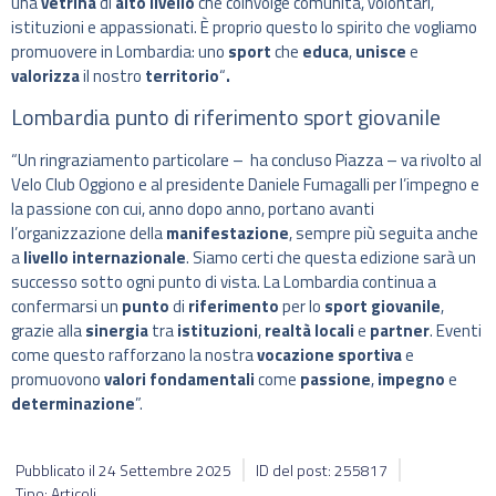
una
vetrina
di
alto livello
che coinvolge comunità, volontari,
istituzioni e appassionati. È proprio questo lo spirito che vogliamo
promuovere in Lombardia: uno
sport
che
educa
,
unisce
e
valorizza
il nostro
territorio
“
.
Lombardia punto di riferimento sport giovanile
“Un ringraziamento particolare – ha concluso Piazza – va rivolto al
Velo Club Oggiono e al presidente Daniele Fumagalli per l’impegno e
la passione con cui, anno dopo anno, portano avanti
l’organizzazione della
manifestazione
, sempre più seguita anche
a
livello internazionale
. Siamo certi che questa edizione sarà un
successo sotto ogni punto di vista. La Lombardia continua a
confermarsi un
punto
di
riferimento
per lo
sport giovanile
,
grazie alla
sinergia
tra
istituzioni
,
realtà locali
e
partner
. Eventi
come questo rafforzano la nostra
vocazione sportiva
e
promuovono
valori fondamentali
come
passione
,
impegno
e
determinazione
”.
Pubblicato il
24 Settembre 2025
ID del post: 255817
Tipo: Articoli