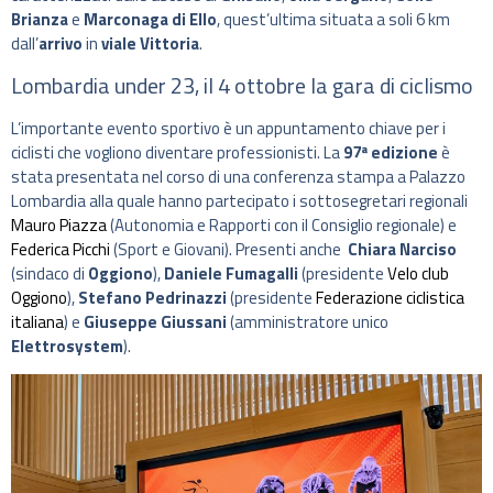
Brianza
e
Marconaga di Ello
, quest’ultima situata a soli 6 km
dall’
arrivo
in
viale Vittoria
.
Lombardia under 23, il 4 ottobre la gara di ciclismo
L’importante evento sportivo è un appuntamento chiave per i
ciclisti che vogliono diventare professionisti. La
97ª edizione
è
stata presentata nel corso di una conferenza stampa a Palazzo
Lombardia alla quale hanno partecipato i sottosegretari regionali
Mauro Piazza
(Autonomia e Rapporti con il Consiglio regionale) e
Federica Picchi
(Sport e Giovani). Presenti anche
Chiara Narciso
(sindaco di
Oggiono
),
Daniele Fumagalli
(presidente
Velo club
Oggiono
),
Stefano Pedrinazzi
(presidente
Federazione ciclistica
italiana
) e
Giuseppe Giussani
(amministratore unico
Elettrosystem
).