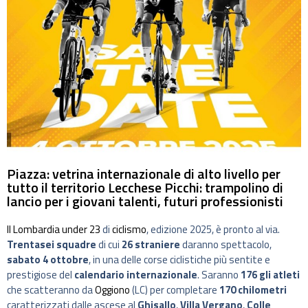
Piazza: vetrina internazionale di alto livello per
tutto il territorio Lecchese Picchi: trampolino di
lancio per i giovani talenti, futuri professionisti
Il Lombardia under 23
di
ciclismo
, edizione 2025, è pronto al via.
Trentasei squadre
di cui
26 straniere
daranno spettacolo,
sabato 4 ottobre
, in una delle corse ciclistiche più sentite e
prestigiose del
calendario internazionale
. Saranno
176 gli atleti
che scatteranno da
Oggiono
(LC) per completare
170 chilometri
caratterizzati dalle ascese al
Ghisallo
,
Villa Vergano
,
Colle