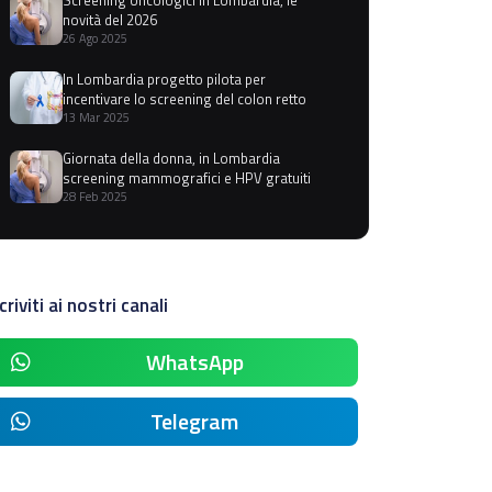
novità del 2026
26 Ago 2025
In Lombardia progetto pilota per
incentivare lo screening del colon retto
13 Mar 2025
Giornata della donna, in Lombardia
screening mammografici e HPV gratuiti
28 Feb 2025
criviti ai nostri canali
WhatsApp
Telegram