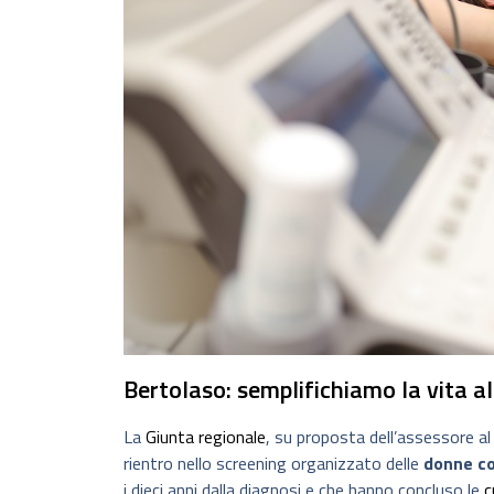
Bertolaso: semplifichiamo la vita a
La
Giunta
regionale
, su proposta dell’assessore a
rientro nello screening organizzato delle
donne c
i dieci anni dalla diagnosi e che hanno concluso le
c