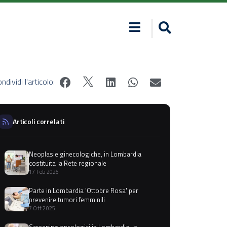
ndividi l'articolo:
Articoli correlati
Neoplasie ginecologiche, in Lombardia
costituita la Rete regionale
17 Feb 2026
Parte in Lombardia 'Ottobre Rosa' per
prevenire tumori femminili
7 Ott 2025
Screening oncologici in Lombardia, le