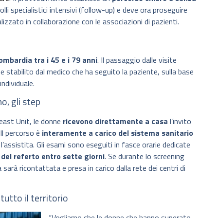
lli specialistici intensivi (follow-up) e deve ora proseguire
lizzato in collaborazione con le associazioni di pazienti.
ombardia tra i 45 e i 79 anni
. Il passaggio dalle visite
e stabilito dal medico che ha seguito la paziente, sulla base
individuale.
o, gli step
reast Unit, le donne
ricevono direttamente a casa
l’invito
Il percorso è
interamente a carico del sistema sanitario
 l’assistita. Gli esami sono eseguiti in fasce orarie dedicate
del referto entro sette giorni
. Se durante lo screening
rà ricontattata e presa in carico dalla rete dei centri di
utto il territorio
“Vogliamo che le donne che hanno superato