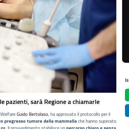
Is
lle pazienti, sarà Regione a chiamarle
l Welfare
Guido Bertolaso
, ha approvato il protocollo per il
on pregresso tumore della mammella
che hanno superato
ure
. Il provvedimento stabilisce un
percorso chiaro e senza