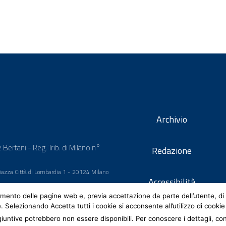
Archivio
 Bertani - Reg. Trib. di Milano n°
Redazione
 Piazza Città di Lombardia 1 - 20124 Milano
Accessibilità
mento delle pagine web e, previa accettazione da parte dell’utente, di 
e. Selezionando Accetta tutti i cookie si acconsente all’utilizzo di cookie
iuntive potrebbero non essere disponibili. Per conoscere i dettagli, co