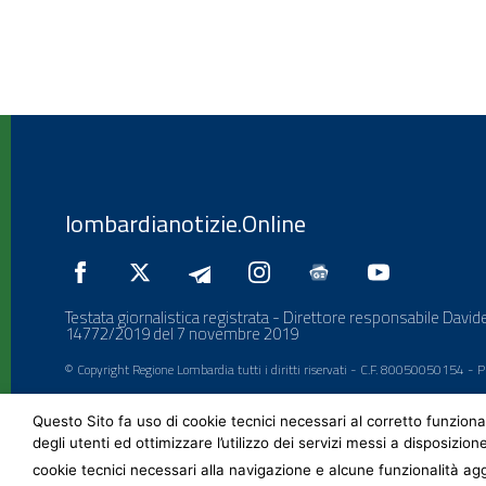
lombardianotizie.Online
Testata giornalistica registrata - Direttore responsabile Davide
14772/2019 del 7 novembre 2019
© Copyright Regione Lombardia tutti i diritti riservati - C.F. 80050050154 -
Questo Sito fa uso di cookie tecnici necessari al corretto funziona
degli utenti ed ottimizzare l’utilizzo dei servizi messi a disposizion
cookie tecnici necessari alla navigazione e alcune funzionalità agg