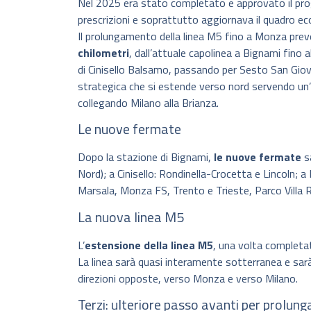
Nel 2025 era stato completato e approvato il pro
prescrizioni e soprattutto aggiornava il quadro e
Il prolungamento della linea M5 fino a Monza prev
chilometri
, dall’attuale capolinea a Bignami fino 
di Cinisello Balsamo, passando per Sesto San Gio
strategica che si estende verso nord servendo un
collegando Milano alla Brianza.
Le nuove fermate
Dopo la stazione di Bignami,
le nuove fermate
sa
Nord); a Cinisello: Rondinella-Crocetta e Lincoln;
Marsala, Monza FS, Trento e Trieste, Parco Villa 
La nuova linea M5
L’
estensione della linea M5
, una volta completa
La linea sarà quasi interamente sotterranea e sar
direzioni opposte, verso Monza e verso Milano.
Terzi: ulteriore passo avanti per prol