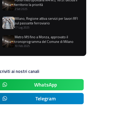
territorio la priorità
2 Set 2025
Milano, Regione attiva servizi per lavori RFI
sul passante ferroviario
17 Lug 2025
Metro M5 fino a Monza, approvato il
cronoprogramma del Comune di Milano
10 Feb 2025
criviti ai nostri canali
WhatsApp
Telegram