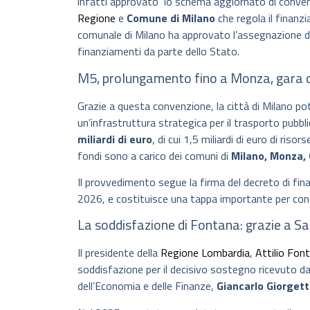
infatti approvato lo schema aggiornato di convenzi
Regione
e
Comune di Milano
che regola il finan
comunale di Milano ha approvato l’assegnazione d
finanziamenti da parte dello Stato.
M5, prolungamento fino a Monza, gara 
Grazie a questa convenzione, la città di Milano potr
un’infrastruttura strategica per il trasporto pubb
miliardi di euro
, di cui 1,5 miliardi di euro di risor
fondi sono a carico dei comuni di
Milano, Monza, 
Il provvedimento segue la firma del decreto di fin
2026, e costituisce una tappa importante per consen
La soddisfazione di Fontana: grazie a Sal
Il presidente della
Regione Lombardia
,
Attilio Fon
soddisfazione per il decisivo sostegno ricevuto dai
dell’Economia e delle Finanze,
Giancarlo Giorgett