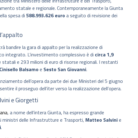
one tra Ministero delle Infrastruture e dei Trasporti,
ziamento statale e regionale. Contemporaneamente la Giunta
ella spesa di
588.993.626 euro
a seguito di revisione dei
d’appalto
à bandire la gara di appalto per la realizzazione di
lico integrato. L’investimento complessivo è di
circa 1,9
se statali e 293 milioni di euro di risorse regionali. I restanti
Cinisello Balsamo
e
Sesto San Giovanni
.
anziamento dell’opera da parte dei due Ministeri del 5 giugno
tire il proseguo dell’iter verso la realizzazione dell’opera.
vini e Giorgetti
tana
, a nome dell’intera Giunta, ha espresso grande
 ministri delle Infrastrutture e Trasporti,
Matteo Salvini
e
i
.