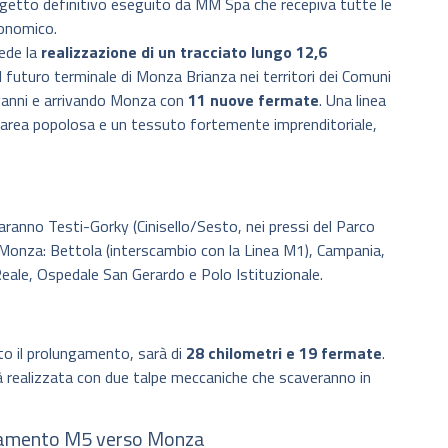
getto definitivo eseguito da MM Spa che recepiva tutte le
conomico.
ede la
realizzazione di un tracciato lungo 12,6
al futuro terminale di Monza Brianza nei territori dei Comuni
vanni e arrivando Monza con
11 nuove fermate
. Una linea
’area popolosa e un tessuto fortemente imprenditoriale,
ranno Testi-Gorky (Cinisello/Sesto, nei pressi del Parco
 a Monza: Bettola (interscambio con la Linea M1), Campania,
Reale, Ospedale San Gerardo e Polo Istituzionale.
to il prolungamento, sarà di
28 chilometri e 19 fermate
.
à realizzata con due talpe meccaniche che scaveranno in
ungamento M5 verso Monza