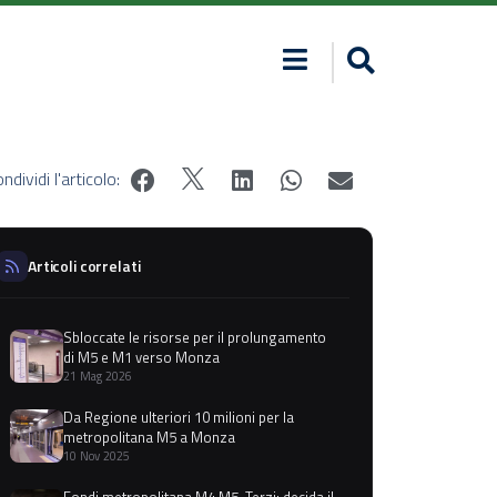
ndividi l'articolo:
Articoli correlati
Sbloccate le risorse per il prolungamento
di M5 e M1 verso Monza
21 Mag 2026
Da Regione ulteriori 10 milioni per la
metropolitana M5 a Monza
10 Nov 2025
Fondi metropolitana M4 M5, Terzi: decida il