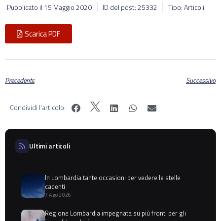
Pubblicato il
15 Maggio 2020
ID del post: 25332
Tipo: Articoli
Scarica PDF
Precedente
Successivo
Condividi l'articolo:
Ultimi articoli
In Lombardia tante occasioni per vedere le stelle
cadenti
7 Ago 2026
Regione Lombardia impegnata su più fronti per gli