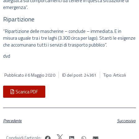
adeguata sui comportamenti da tenere in questa situazione di
emergenza”.
Ripartizione
“Ripartizione delle mascherine – conclude – immediata. E in
misura uguale tra i tre laghi (3.300 circa per lago). Stanti le esigenze
che accomunano tutti i servizi di trasporto pubblico”.
dvd
Pubblicato il
6 Maggio 2020
ID del post: 24361
Tipo: Articoli
Scarica PDF
Precedente
Successivo
Condividi l'articolo: