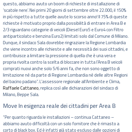
questo, abbiamo avuto un boom di richieste di installazione di
‘scatole nere’. Nei primi 20 giorni di settembre oltre 22.000, il 150%
in più rispetto a tutte quelle avute lo scorso anno! Il 75% di queste
richieste è motivato proprio dalla possibilità di entrare in Area B e
2/3 riguardano categorie di veicoli (Diesel Euro5 e Euro4 con Filtro
antiparticolato e benzina Euro2) limitati solo dal Comune di Milano.
Dunque, il sindaco Sala dovrebbe ringraziare la Regione Lombardia
che viene incontro alle richieste e alle necessità dei suoi cittadini, e
contribuisce a limitare la pressione di quella che è una vera e
propria rivolta contro la scelta di bloccare in tutta l’Area B veicoli
comprati nuovi anche solo 5/6 anni fa, che non sono oggetto di
limitazione né da parte di Regione Lombardia né delle altre Regioni
del bacino padano”. L’assessore regionale all’Ambiente e Clima,
Raffaele Cattaneo
, replica così alle dichiarazioni del sindaco di
Milano, Beppe Sala.
Move In esigenza reale dei cittadini per Area B
“Per quanto riguarda le installazioni – continua Cattaneo –
abbiamo avuto difficoltà con un solo fornitore che è rimasto a
corto di black box. Ed è infatti già stato escluso dalle opzioni di