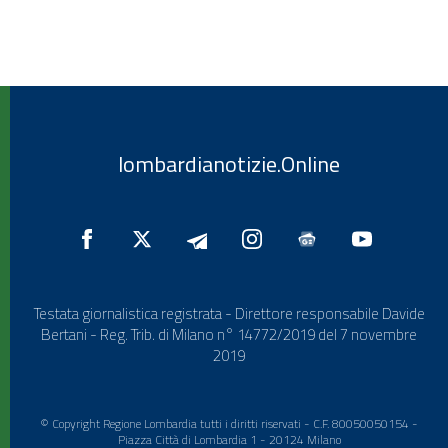
lombardianotizie.Online
Testata giornalistica registrata - Direttore responsabile Davide
Bertani - Reg. Trib. di Milano n° 14772/2019 del 7 novembre
2019
© Copyright Regione Lombardia tutti i diritti riservati - C.F. 80050050154 -
Piazza Città di Lombardia 1 - 20124 Milano