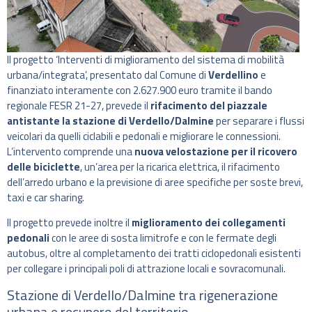
Il progetto ‘Interventi di miglioramento del sistema di mobilità
urbana/integrata’, presentato dal Comune di
Verdellino
e
finanziato interamente con 2.627.900 euro tramite il bando
regionale FESR 21-27, prevede il
rifacimento del piazzale
antistante la stazione di Verdello/Dalmine
per separare i flussi
veicolari da quelli ciclabili e pedonali e migliorare le connessioni.
L’intervento comprende una
nuova velostazione per il ricovero
delle biciclette
, un’area per la ricarica elettrica, il rifacimento
dell’arredo urbano e la previsione di aree specifiche per soste brevi,
taxi e car sharing.
Il progetto prevede inoltre il
miglioramento dei collegamenti
pedonali
con le aree di sosta limitrofe e con le fermate degli
autobus, oltre al completamento dei tratti ciclopedonali esistenti
per collegare i principali poli di attrazione locali e sovracomunali.
Stazione di Verdello/Dalmine tra rigenerazione
urbana e recupero del territorio