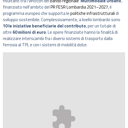
risultano tra i vincitori del
bando regionale
‘
Multimodale Urbano
’,
finanziato nell’ambito del
PR FESR Lombardia 2021–2027
, il
programma europeo che supporta le
politiche infrastrutturali
di
sviluppo sostenibile. Complessivamente, a livello lombardo sono
10 le iniziative beneficiarie del contributo
, per un totale di
oltre
60 milioni di euro
. Le opere finanziate hanno la finalità di
realizzare interscambi fra i diversi sistemi di trasporto dalla
ferrovia al TPL e con i sistemi di mobilità dolce.