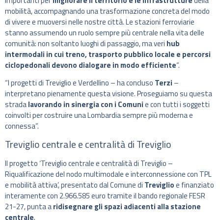
importanti per
migliorare il territorio e le infrastrutture
della
mobilità, accompagnando una trasformazione concreta del modo
di vivere e muoversi nelle nostre città. Le stazioni ferroviarie
stanno assumendo un ruolo sempre più centrale nella vita delle
comunità: non soltanto luoghi di passaggio, ma veri
hub
intermodali in cui treno, trasporto pubblico locale e percorsi
ciclopedonali devono dialogare in modo efficiente
“.
“I progetti di Treviglio e Verdellino – ha concluso
Terzi
–
interpretano pienamente questa visione. Proseguiamo su questa
strada
lavorando in sinergia con i Comuni
e con tutti i soggetti
coinvolti per costruire una Lombardia sempre più moderna e
connessa”.
Treviglio centrale e centralità di Treviglio
Il progetto ‘Treviglio centrale e centralità di Treviglio –
Riqualificazione del nodo multimodale e interconnessione con TPL
e mobilità attiva’, presentato dal Comune di
Treviglio
e finanziato
interamente con 2.966.585 euro tramite il bando regionale FESR
21-27, punta a
ridisegnare gli spazi adiacenti alla stazione
centrale
.