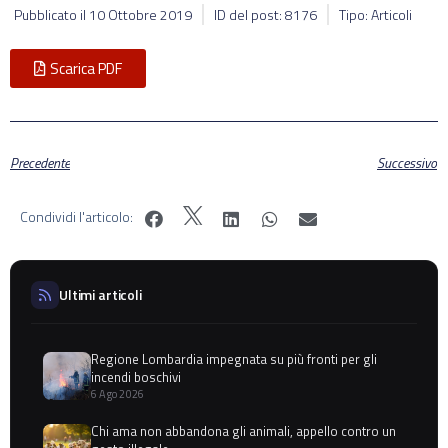
Pubblicato il
10 Ottobre 2019
ID del post: 8176
Tipo: Articoli
Scarica PDF
Precedente
Successivo
Condividi l'articolo:
Ultimi articoli
Regione Lombardia impegnata su più fronti per gli
incendi boschivi
6 Ago 2026
Chi ama non abbandona gli animali, appello contro un