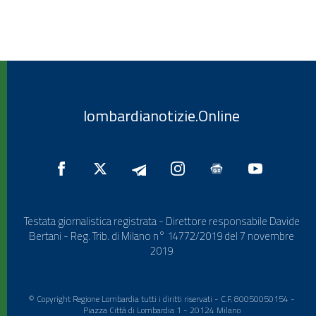
lombardianotizie.Online
Testata giornalistica registrata - Direttore responsabile Davide
Bertani - Reg. Trib. di Milano n° 14772/2019 del 7 novembre
2019
© Copyright Regione Lombardia tutti i diritti riservati - C.F. 80050050154 -
Piazza Città di Lombardia 1 - 20124 Milano