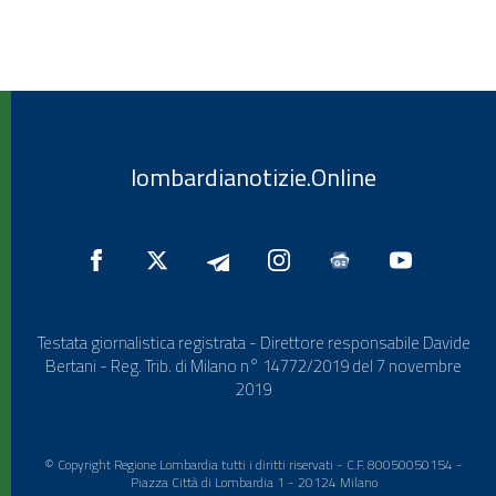
lombardianotizie.Online
Testata giornalistica registrata - Direttore responsabile Davide
Bertani - Reg. Trib. di Milano n° 14772/2019 del 7 novembre
2019
© Copyright Regione Lombardia tutti i diritti riservati - C.F. 80050050154 -
Piazza Città di Lombardia 1 - 20124 Milano