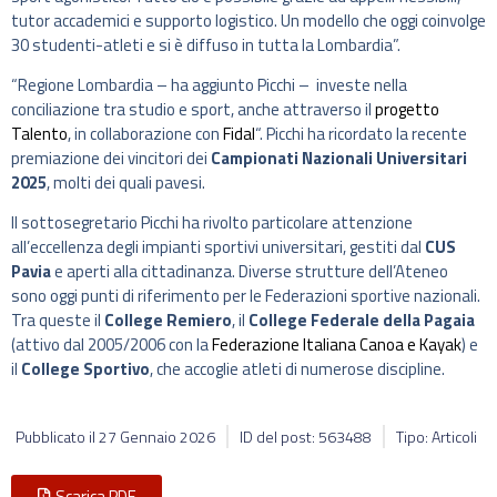
tutor accademici e supporto logistico. Un modello che oggi coinvolge
30 studenti-atleti e si è diffuso in tutta la Lombardia”.
“Regione Lombardia – ha aggiunto Picchi – investe nella
conciliazione tra studio e sport, anche attraverso il
progetto
Talento
, in collaborazione con
Fidal
“. Picchi ha ricordato la recente
premiazione dei vincitori dei
Campionati Nazionali Universitari
2025
, molti dei quali pavesi.
Il sottosegretario Picchi ha rivolto particolare attenzione
all’eccellenza degli impianti sportivi universitari, gestiti dal
CUS
Pavia
e aperti alla cittadinanza. Diverse strutture dell’Ateneo
sono oggi punti di riferimento per le Federazioni sportive nazionali.
Tra queste il
College Remiero
, il
College Federale della Pagaia
(attivo dal 2005/2006 con la
Federazione Italiana Canoa e Kayak
) e
il
College Sportivo
, che accoglie atleti di numerose discipline.
Pubblicato il
27 Gennaio 2026
ID del post: 563488
Tipo: Articoli
Scarica PDF