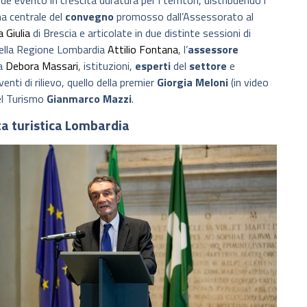
e evento in crescita duratura per i territori, distribuendo i
ma centrale del
convegno
promosso dall’Assessorato al
 Giulia
di Brescia e articolate in due distinte sessioni di
ella Regione Lombardia
Attilio Fontana
, l’
assessore
da
Debora Massari
, istituzioni,
esperti
del
settore
e
rventi di rilievo, quello della premier
Giorgia Meloni
(in video
del Turismo
Gianmarco Mazzi
.
a turistica Lombardia