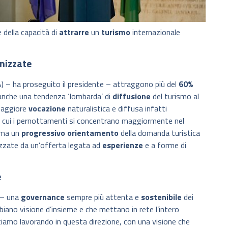
ce della capacità di
attrarre
un
turismo
internazionale
nizzate
) – ha proseguito il presidente – attraggono più del
60%
 anche una tendenza ‘lombarda’ di
diffusione
del turismo al
 maggiore
vocazione
naturalistica e diffusa infatti
 in cui i pernottamenti si concentrano maggiormente nel
rma un
progressivo
orientamento
della domanda turistica
izzate da un’offerta legata ad
esperienze
e a forme di
e
 – una
governance
sempre più attenta e
sostenibile
dei
bbiano visione d’insieme e che mettano in rete l’intero
tiamo lavorando in questa direzione, con una visione che