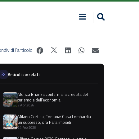
ndividi l'articolo:
Articoli correlati
Monza Brianza conferma la crescita del
turismo e dell'economia
9 Apr 2026
Milano Cortina, Fontana: Casa Lombardia
un successo, ora Paralimpiadi
24 Feb 2026
Milano Cortina 2026, Fontana: villaggio