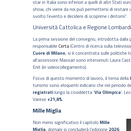
star in Italia sono inferiori a quelli di altri Stati 
show, chi viene da noi può permettersi di restare un 
svolto l’evento e decidere di scoprirne i dintorni”.
Università Cattolica e Regione Lombardi
La prima sessione del convegno, introdotta dalla p
responsabile
Certa
(Centro di ricerca sulla televisio
Cuore di Milano
, si è concentrata sulle politiche t
all’assessore Massari sono intervenuti Laura Caste
Enit (in videocollegamento).
Focus di questo momento di lavoro, il tema della
l
turismo sono eloquenti indicano che nel periodo de
registrati
lungo la cosiddetta ‘
Via Olimpica
’: Le
Varese
+21,8%
.
Mille Miglia
Non meno significativo il capitolo
Mille
Miglia
, domani si concluderà l’edizione
2026