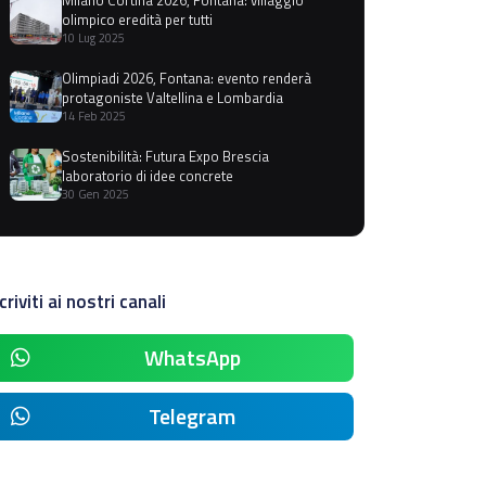
olimpico eredità per tutti
10 Lug 2025
Olimpiadi 2026, Fontana: evento renderà
protagoniste Valtellina e Lombardia
14 Feb 2025
Sostenibilità: Futura Expo Brescia
laboratorio di idee concrete
30 Gen 2025
criviti ai nostri canali
WhatsApp
Telegram