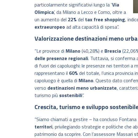
particolarmente significativi lungo la ‘
Via
Olimpica
’, da Milano a Lecco e Como, oltre a
un aumento del
22%
del
tax free shopping
, indi
extraeuropeo
ad alta capacità di spesa”.
Valorizzazione destinazioni meno urba
“Le province di
Milano
(40,28%) e
Brescia
(22,06%
delle presenze regionali
. Tuttavia, si conferma
di fuori dei capoluoghi: le presenze nei territori a
rappresentano il
60%
del totale, l’unica provincia
capoluogo è quella di
Milano
. Questo dato confe
verso
destinazioni
meno urbanizzate
, caratter
turismo più
sostenibili
”.
Crescita, turismo e sviluppo sostenibil
“Siamo chiamati a gestire – ha concluso Fontana
territori
, privilegiando strategie e politiche che a
patrimonio da scoprire. Con l’assessore Massari s