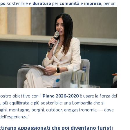
ppo
sostenibile e
duraturo
per
comunità
e
imprese
, per un
nostro obiettivo con il
Piano 2026-2028
è usare la forza dei
, più equilibrata e più sostenibile: una Lombardia che si
laghi, montagne, borghi, outdoor, enogastronomia — dove
ell’esperienza”.
attirano appassionati che poi diventano turisti