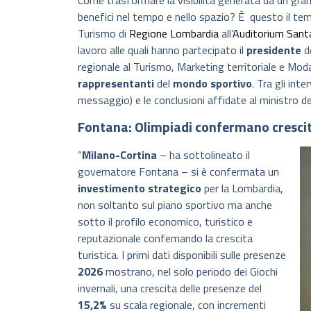
Come trasformare la visibilità generata da un grand
benefici nel tempo e nello spazio? È questo il te
Turismo di
Regione Lombardia
all’
Auditorium Santa
lavoro alle quali hanno partecipato il
presidente
d
regionale al Turismo, Marketing territoriale e Mo
rappresentanti
del
mondo
sportivo
. Tra gli inte
messaggio) e le conclusioni affidate al ministro 
Fontana: Olimpiadi confermano crescit
“
Milano-Cortina
– ha sottolineato il
governatore Fontana – si è confermata un
investimento
strategico
per la Lombardia,
non soltanto sul piano sportivo ma anche
sotto il profilo economico, turistico e
reputazionale confemando la crescita
turistica. I primi dati disponibili sulle presenze
2026
mostrano, nel solo periodo dei Giochi
invernali, una crescita delle presenze del
15,2%
su scala regionale, con incrementi