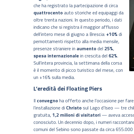
che ha registrato la partecipazione di circa
quattrocento
auto storiche ed equipaggi da
oltre trenta nazioni. In questo periodo, i dati
indicano che si registra il maggior afflusso
dell’intero mese di giugno a Brescia:
+10%
di
pernottamenti rispetto alla media mensile,
presenze straniere in
aumento
del
25%
,
spesa
internazionale
in crescita del
62%
.
Sull’intera provincia, la settimana della corsa
è il momento di picco turistico del mese, con
un +16% sulla media.
L’eredità dei Floating Piers
Il
convegno
ha offerto anche l’occasione per fare 
l’installazione di
Christo
sul Lago d’Iseo — tre chilo
gratuita,
1,2 milioni di visitatori
— aveva acceso i 
conosciuto. Un decennio dopo, i numeri raccontan
comuni del Sebino sono passate da circa 655.000 