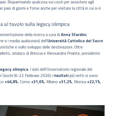
europei. Risparmiando qualcosa sui costi per assistere agli
paio di giorni e forse anche per visitare la città in cui si è
a al tavolo sulla legacy olimpica
resentazione della ricerca a cura di
Anna Sfardini
,
ne e i media audiovisivi) dell’
Università Cattolica del Sacro
uristiche e sullo sviluppo delle destinazioni. Oltre
lletti, sindaco di Brescia e Alessandra Priante, presidente
egacy olimpica
. I dati dell’Osservatorio regionale del
i Giochi (6-22 febbraio 2026) i
risultati
più netti si sono
cco
+46,8%
, Como
+31,6%
, Milano
+31,2%
, Monza
+22,1%
,