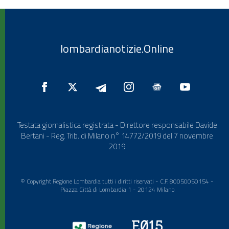
lombardianotizie.Online
Testata giornalistica registrata - Direttore responsabile Davide
Bertani - Reg. Trib. di Milano n° 14772/2019 del 7 novembre
2019
© Copyright Regione Lombardia tutti i diritti riservati - C.F. 80050050154 -
Piazza Città di Lombardia 1 - 20124 Milano