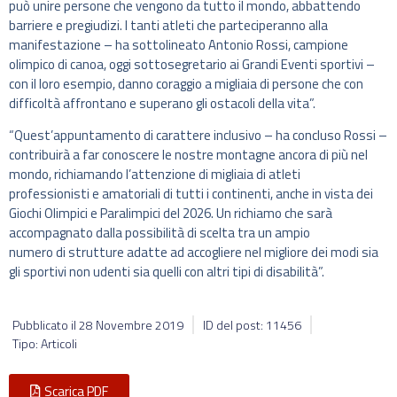
può unire persone che vengono da tutto il mondo, abbattendo
barriere e pregiudizi. I tanti atleti che parteciperanno alla
manifestazione – ha sottolineato Antonio Rossi, campione
olimpico di canoa, oggi sottosegretario ai Grandi Eventi sportivi –
con il loro esempio, danno coraggio a migliaia di persone che con
difficoltà affrontano e superano gli ostacoli della vita”.
“Quest’appuntamento di carattere inclusivo – ha concluso Rossi –
contribuirà a far conoscere le nostre montagne ancora di più nel
mondo, richiamando l’attenzione di migliaia di atleti
professionisti e amatoriali di tutti i continenti, anche in vista dei
Giochi Olimpici e Paralimpici del 2026. Un richiamo che sarà
accompagnato dalla possibilità di scelta tra un ampio
numero di strutture adatte ad accogliere nel migliore dei modi sia
gli sportivi non udenti sia quelli con altri tipi di disabilità”.
Pubblicato il
28 Novembre 2019
ID del post: 11456
Tipo: Articoli
Scarica PDF