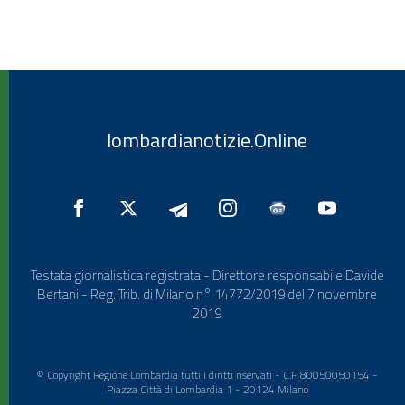
lombardianotizie.Online
Testata giornalistica registrata - Direttore responsabile Davide
Bertani - Reg. Trib. di Milano n° 14772/2019 del 7 novembre
2019
© Copyright Regione Lombardia tutti i diritti riservati - C.F. 80050050154 -
Piazza Città di Lombardia 1 - 20124 Milano