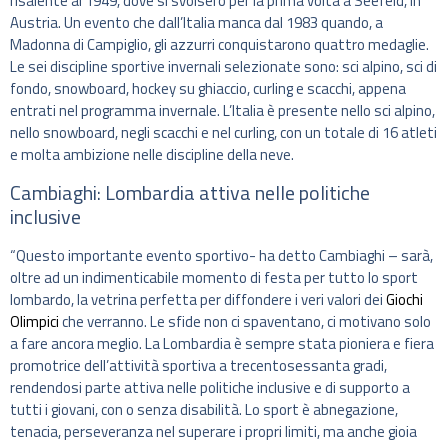
risalente al 1949, dove si svolsero per la prima volta a Seefeld, in
Austria. Un evento che dall’Italia manca dal 1983 quando, a
Madonna di Campiglio, gli azzurri conquistarono quattro medaglie.
Le sei discipline sportive invernali selezionate sono: sci alpino, sci di
fondo, snowboard, hockey su ghiaccio, curling e scacchi, appena
entrati nel programma invernale. L’Italia è presente nello sci alpino,
nello snowboard, negli scacchi e nel curling, con un totale di 16 atleti
e molta ambizione nelle discipline della neve.
Cambiaghi: Lombardia attiva nelle politiche
inclusive
“Questo importante evento sportivo- ha detto Cambiaghi – sarà,
oltre ad un indimenticabile momento di festa per tutto lo sport
lombardo, la vetrina perfetta per diffondere i veri valori dei
Giochi
Olimpici
che verranno. Le sfide non ci spaventano, ci motivano solo
a fare ancora meglio. La Lombardia è sempre stata pioniera e fiera
promotrice dell’attività sportiva a trecentosessanta gradi,
rendendosi parte attiva nelle politiche inclusive e di supporto a
tutti i giovani, con o senza disabilità. Lo sport è abnegazione,
tenacia, perseveranza nel superare i propri limiti, ma anche gioia