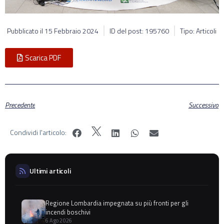
Pubblicato il
15 Febbraio 2024
ID del post: 195760
Tipo: Articoli
Scarica PDF
Precedente
Successivo
Condividi l'articolo:
Ultimi articoli
Regione Lombardia impegnata su più fronti per gli
incendi boschivi
6 Ago 2026