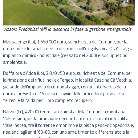
Vizzolo Predabissi (Mi) la discarica in fase di gestione emergenziale
Massalengo (Lo), 1.650.000 euro, su richiesta del Comune, per la
rimozione e lo smaltimento dei rifiuti nell’ex galvanica Os.Al. srl, già
impianto chimico-industriale (cessato nel 2000) e suo ripristino
ambientale.
Boffalora d’Adda (Lo), 3.070.753 euro, su richiesta del Comune, per
la rimozione dei rifiuti nell’ex Fergeo, in località Cascina Cà Vecchia,
già sede dell’impianto di compostaggio, con un intervento della
durata prevista di 15 mesi e l’avvio delle procedure previste sui
terreni e la falda per il loro completo recupero.
Barzio (Lc), 420.000 euro, su richiesta della Comunità montana
Valsassina, per la rimozione dei rifiuti interrati trovati in località
Valle Inscea, tra il torrente omonimo e la pista pedo-ciclopedonale,
risalenti agli anni ’60-80, con uno smaltimento differenziato e la