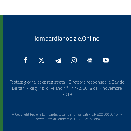
lombardianotizie.Online
Testata giornalistica registrata - Direttore responsabile Davide
Bertani - Reg. Trib. di Milano n° 14772/2019 del 7 novembre
2019
© Copyright Regione Lombardia tutti i diritti riservati - C.F. 80050050154 -
Piazza Città di Lombardia 1 - 20124 Milano