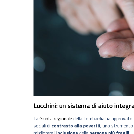
Lucchini: un sistema di aiuto integr
La
Giunta regionale
della Lombardia ha approvato 
sociali di
contrasto alla povertà
, uno strumento 
migliorare l’
inclusione
delle
persone più fragili
.