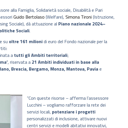
re alla Famiglia, Solidarietà sociale, Disabilità e Pari
ssessori
Guido Bertolaso
(Welfare),
Simona Tironi
(Istruzione,
ing Sociale), dà attuazione al
Piano nazionale 2024–
litiche Sociali
.
re su
oltre 161 milioni
di euro del Fondo nazionale per la
titi:
tinata a
tutti gli Ambiti territoriali
;
ema’
, riservata a
21 Ambiti individuati in base alla
lano, Brescia, Bergamo, Monza, Mantova, Pavia
e
“Con queste risorse – afferma l’assessore
Lucchini – vogliamo rafforzare la rete dei
servizi locali,
potenziare i progetti
personalizzati di inclusione, attivare nuovi
centri servizi e modelli abitativi innovativi,