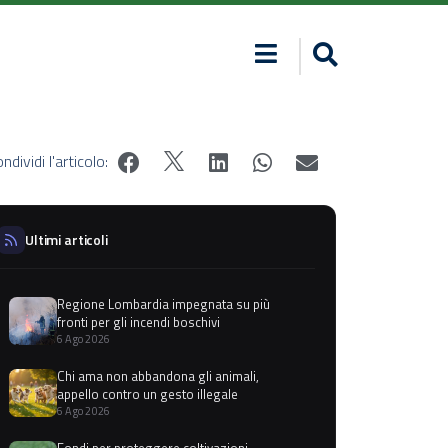
ndividi l'articolo:
Ultimi articoli
Regione Lombardia impegnata su più
fronti per gli incendi boschivi
6 Ago 2026
Chi ama non abbandona gli animali,
appello contro un gesto illegale
6 Ago 2026
Fondi per proteggere coltivazioni