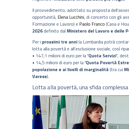
Il provvedimento, adottato su proposta dell’assesso
opportunità,
Elena Lucchini
, di concerto con gli a
Formazione e Lavoro) e
Paolo Franco
(Casa e Hous
2026
definito dal
Ministero del Lavoro e delle Po
Per i
prossimi tre anni
la Lombardia potrà conta
lotta alla povertà e all’esclusione sociale, così ripar
• 147,1 milioni di euro per la
‘Quota Servizi’
, des
• 14,5 milioni di euro per la
‘Quota Povertà Estr
popolazione e ai livelli di marginalità
(tra cui
Mi
Varese
).
Lotta alla povertà, una sfida complessa