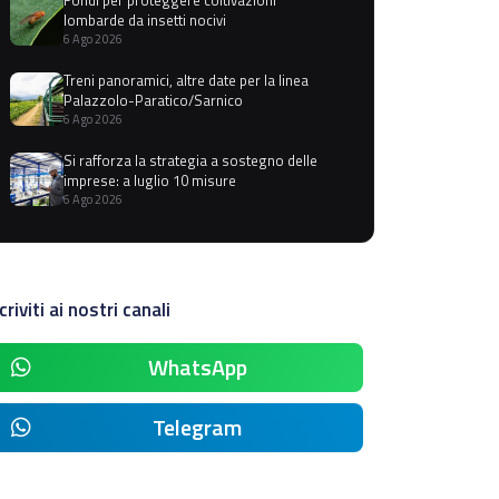
lombarde da insetti nocivi
6 Ago 2026
Treni panoramici, altre date per la linea
Palazzolo-Paratico/Sarnico
6 Ago 2026
Si rafforza la strategia a sostegno delle
imprese: a luglio 10 misure
6 Ago 2026
criviti ai nostri canali
WhatsApp
Telegram