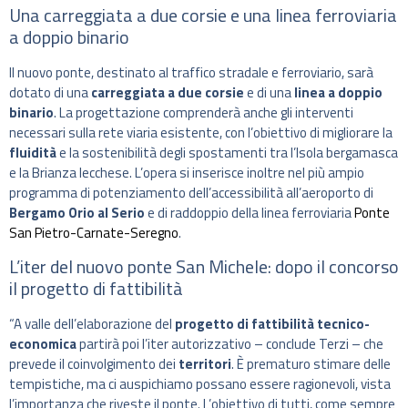
Una carreggiata a due corsie e una linea ferroviaria
a doppio binario
Il nuovo ponte, destinato al traffico stradale e ferroviario, sarà
dotato di una
carreggiata a due corsie
e di una
linea a doppio
binario
. La progettazione comprenderà anche gli interventi
necessari sulla rete viaria esistente, con l’obiettivo di migliorare la
fluidità
e la sostenibilità degli spostamenti tra l’Isola bergamasca
e la Brianza lecchese. L’opera si inserisce inoltre nel più ampio
programma di potenziamento dell’accessibilità all’aeroporto di
Bergamo Orio al Serio
e di raddoppio della linea ferroviaria
Ponte
San Pietro-Carnate-Seregno
.
L’iter del nuovo ponte San Michele: dopo il concorso
il progetto di fattibilità
“A valle dell’elaborazione del
progetto di fattibilità tecnico-
economica
partirà poi l’iter autorizzativo – conclude Terzi – che
prevede il coinvolgimento dei
territori
. È prematuro stimare delle
tempistiche, ma ci auspichiamo possano essere ragionevoli, vista
l’importanza che riveste il ponte. L’obiettivo di tutti, come sempre