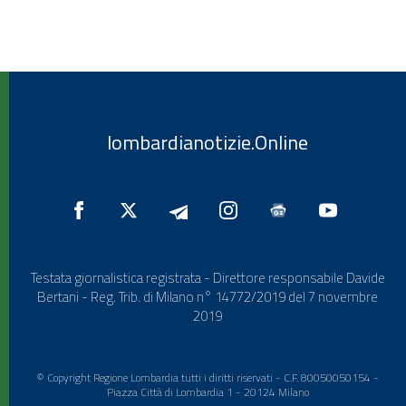
lombardianotizie.Online
Testata giornalistica registrata - Direttore responsabile Davide
Bertani - Reg. Trib. di Milano n° 14772/2019 del 7 novembre
2019
© Copyright Regione Lombardia tutti i diritti riservati - C.F. 80050050154 -
Piazza Città di Lombardia 1 - 20124 Milano