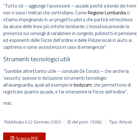
“Tutto ciò – aggiunge l’assessore – accade poiché a bordo dei treni
non ci sono i militari che controllano. Come
Regione Lombardia
ci
stiamo impegnando in un progetto pilota che partirà nel lecchese
da alcune delle linee più critiche lombarde. L’iniziativa prevede la
presenza sui convogli di carabinieri in congedo, poliziotti in pensione
ed esponenti delle Forze dell’ordine e delle Polizie locali in aiuto ai
capitreno e come assistenza in caso di emergenze”.
Strumenti tecnologici utili
“Sarebbe altrettanto utile – conclude De Corato – che anche la
‘security’ avesse in dotazione strumenti tecnologici
all’avanguardia, quali ad esempio le
bodycam
, che permettono di
registrare quanto accade, e far intervenire le Forze dell’ordine”.
mac
Pubblicato il
22 Gennaio 2020
ID del post: 15062
Tipo: Articoli
Scarica PDF