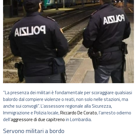
“La presenza dei militari è fondamentale per scoraggiare qualsiasi
balordo dal compiere violenze o reati, non solo nelle stazioni, ma
anche sui convogli”. L’assessore regionale alla Sicurezza,
Immigrazione e Polizia locale,
Riccardo De Corato
, l’arresto odierno
dell’
aggressore di due capitreno
in Lombardia.
Servono militari a bordo