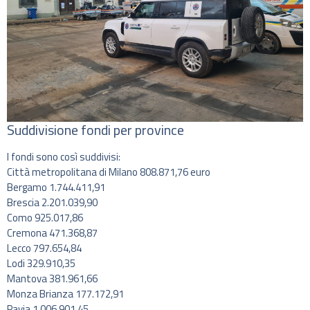
Suddivisione fondi per province
I fondi sono così suddivisi:
Città metropolitana di Milano 808.871,76 euro
Bergamo 1.744.411,91
Brescia 2.201.039,90
Como 925.017,86
Cremona 471.368,87
Lecco 797.654,84
Lodi 329.910,35
Mantova 381.961,66
Monza Brianza 177.172,91
Pavia 1.006.901,45