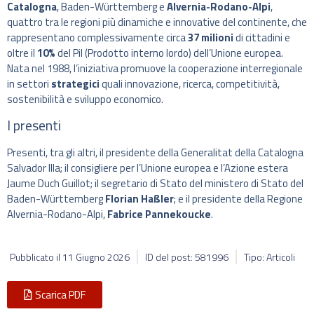
Catalogna
, Baden-Württemberg e
Alvernia-Rodano-Alpi
,
quattro tra le regioni più dinamiche e innovative del continente, che
rappresentano complessivamente circa
37 milioni
di cittadini e
oltre il
10%
del Pil (Prodotto interno lordo) dell’Unione europea.
Nata nel 1988, l’iniziativa promuove la cooperazione interregionale
in settori
strategici
quali innovazione, ricerca, competitività,
sostenibilità e sviluppo economico.
I presenti
Presenti, tra gli altri, il presidente della Generalitat della Catalogna
Salvador Illa; il consigliere per l’Unione europea e l’Azione estera
Jaume Duch Guillot; il segretario di Stato del ministero di Stato del
Baden-Württemberg
Florian Haßler
; e il presidente della Regione
Alvernia-Rodano-Alpi,
Fabrice Pannekoucke
.
Pubblicato il
11 Giugno 2026
ID del post: 581996
Tipo: Articoli
Scarica PDF