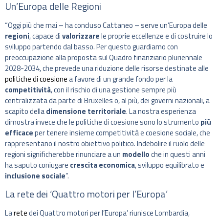
Un’Europa delle Regioni
“Oggi più che mai – ha concluso Cattaneo – serve un’Europa delle
regioni
, capace di
valorizzare
le proprie eccellenze e di costruire lo
sviluppo partendo dal basso. Per questo guardiamo con
preoccupazione alla proposta sul Quadro finanziario pluriennale
2028-2034, che prevede una riduzione delle risorse destinate alle
politiche di coesione
a favore di un grande fondo per la
competitività
, con il rischio di una gestione sempre più
centralizzata da parte di Bruxelles o, al più, dei governi nazionali, a
scapito della
dimensione territoriale
. La nostra esperienza
dimostra invece che le politiche di coesione sono lo strumento
più
efficace
per tenere insieme competitività e coesione sociale, che
rappresentano il nostro obiettivo politico. Indebolire il ruolo delle
regioni significherebbe rinunciare a un
modello
che in questi anni
ha saputo coniugare
crescita economica
, sviluppo equilibrato e
inclusione sociale
”.
La rete dei ‘Quattro motori per l’Europa’
La
rete
dei Quattro motori per l’Europa’ riunisce Lombardia,