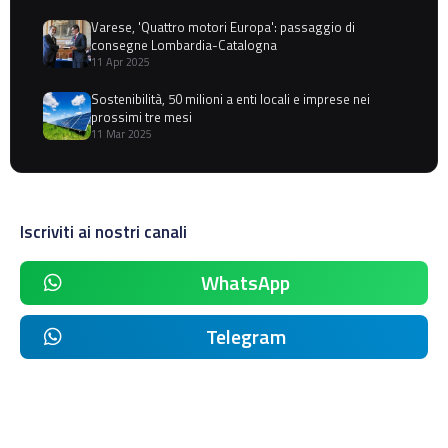
Varese, 'Quattro motori Europa': passaggio di
consegne Lombardia-Catalogna
11 Apr 2025
Sostenibilità, 50 milioni a enti locali e imprese nei
prossimi tre mesi
11 Mar 2025
Iscriviti ai nostri canali
WhatsApp
Telegram