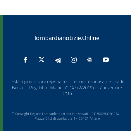
lombardianotizie.Online
Testata giornalistica registrata - Direttore responsabile Davide
Bertani - Reg. Trib. di Milano n° 14772/2019 del 7 novembre
2019
© Copyright Regione Lombardia tutti i diritti riservati - C.F. 80050050154 -
Piazza Città di Lombardia 1 - 20124 Milano