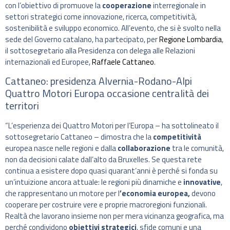
con l’obiettivo di promuove la
cooperazione
interregionale in
settori strategici come innovazione, ricerca, competitività,
sostenibilità e sviluppo economico. All’evento, che si è svolto nella
sede del Governo catalano, ha partecipato, per
Regione Lombardia
,
il sottosegretario alla Presidenza con delega alle Relazioni
internazionali ed Europee,
Raffaele Cattaneo
.
Cattaneo: presidenza Alvernia-Rodano-Alpi
Quattro Motori Europa occasione centralità dei
territori
“L’esperienza dei Quattro Motori per l’Europa – ha sottolineato il
sottosegretario Cattaneo – dimostra che la
competitività
europea nasce nelle regioni e dalla
collaborazione
tra le comunità,
non da decisioni calate dall’alto da Bruxelles. Se questa rete
continua a esistere dopo quasi quarant’anni è perché si fonda su
un’intuizione ancora attuale: le regioni più dinamiche e
innovative
,
che rappresentano un motore per l
’economia europea,
devono
cooperare per costruire vere e proprie macroregioni funzionali.
Realtà che lavorano insieme non per mera vicinanza geografica, ma
perché condividono
obiettivi strategici
, sfide comuni e una