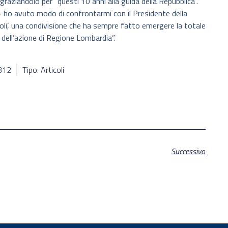
graziandolo per “questi 10 anni alla guida della Repubblica”.
– ho avuto modo di confrontarmi con il Presidente della
voli’, una condivisione che ha sempre fatto emergere la totale
 dell’azione di Regione Lombardia”.
7312
Tipo: Articoli
Successivo