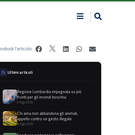
ndividi l'articolo:
Ultimi articoli
Regione Lombardia impegnata su più
fronti per gli incendi boschivi
6 Ago 2026
Chi ama non abbandona gli animali,
appello contro un gesto illegale
6 Ago 2026
Fondi per proteggere coltivazioni