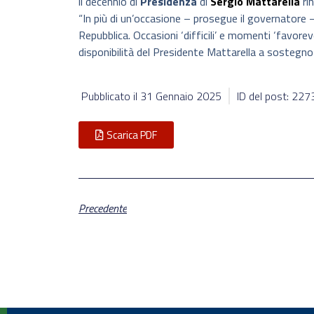
il decennio di
Presidenza
di
Sergio Mattarella
rin
“In più di un’occasione – prosegue il governatore 
Repubblica. Occasioni ‘difficili’ e momenti ‘favore
disponibilità del Presidente Mattarella a sostegno
Pubblicato il
31 Gennaio 2025
ID del post: 22
Scarica PDF
Precedente