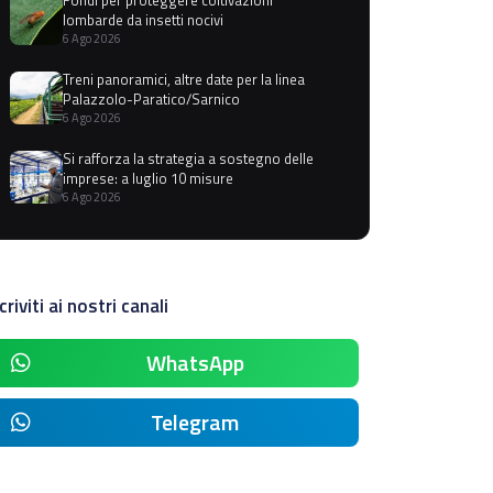
lombarde da insetti nocivi
6 Ago 2026
Treni panoramici, altre date per la linea
Palazzolo-Paratico/Sarnico
6 Ago 2026
Si rafforza la strategia a sostegno delle
imprese: a luglio 10 misure
6 Ago 2026
criviti ai nostri canali
WhatsApp
Telegram