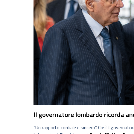
Il governatore lombardo ricorda anc
“Un rapporto cordiale e sincero”. Così il governator