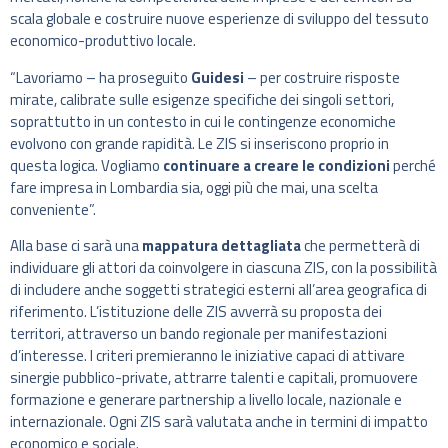
scala globale e costruire nuove esperienze di sviluppo del tessuto
economico-produttivo locale.
“Lavoriamo – ha proseguito
Guidesi
– per costruire risposte
mirate, calibrate sulle esigenze specifiche dei singoli settori,
soprattutto in un contesto in cui le contingenze economiche
evolvono con grande rapidità. Le ZIS si inseriscono proprio in
questa logica. Vogliamo
continuare a creare le condizioni
perché
fare impresa in Lombardia sia, oggi più che mai, una scelta
conveniente”.
Alla base ci sarà una
mappatura dettagliata
che permetterà di
individuare gli attori da coinvolgere in ciascuna ZIS, con la possibilità
di includere anche soggetti strategici esterni all’area geografica di
riferimento. L’istituzione delle ZIS avverrà su proposta dei
territori, attraverso un bando regionale per manifestazioni
d’interesse. I criteri premieranno le iniziative capaci di attivare
sinergie pubblico-private, attrarre talenti e capitali, promuovere
formazione e generare partnership a livello locale, nazionale e
internazionale. Ogni ZIS sarà valutata anche in termini di impatto
economico e sociale.