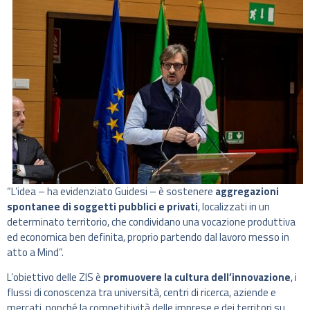
“L’idea – ha evidenziato Guidesi – è sostenere
aggregazioni
spontanee di soggetti pubblici e privati
, localizzati in un
determinato territorio, che condividano una vocazione produttiva
ed economica ben definita, proprio partendo dal lavoro messo in
atto a Mind”.
L’obiettivo delle ZIS è
promuovere la cultura dell’innovazione
, i
flussi di conoscenza tra università, centri di ricerca, aziende e
mercati, nonché la competitività delle imprese e dei territori su