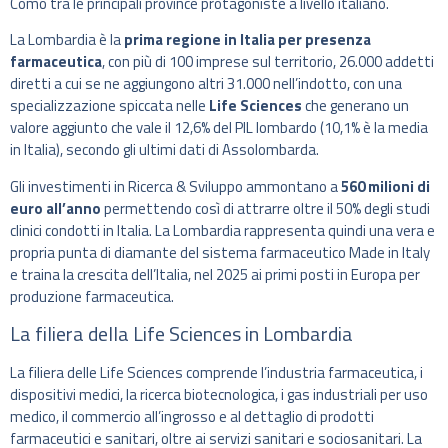
Como tra le principali province protagoniste a livello italiano.
La Lombardia è la
prima regione in Italia per presenza
farmaceutica
, con più di 100 imprese sul territorio, 26.000 addetti
diretti a cui se ne aggiungono altri 31.000 nell’indotto, con una
specializzazione spiccata nelle
Life Sciences
che generano un
valore aggiunto che vale il 12,6% del PIL lombardo (10,1% è la media
in Italia), secondo gli ultimi dati di Assolombarda.
Gli investimenti in Ricerca & Sviluppo ammontano a
560 milioni di
euro all’anno
permettendo così di attrarre oltre il 50% degli studi
clinici condotti in Italia. La Lombardia rappresenta quindi una vera e
propria punta di diamante del sistema farmaceutico Made in Italy
e traina la crescita dell’Italia, nel 2025 ai primi posti in Europa per
produzione farmaceutica.
La filiera della Life Sciences in Lombardia
La filiera delle Life Sciences comprende l’industria farmaceutica, i
dispositivi medici, la ricerca biotecnologica, i gas industriali per uso
medico, il commercio all’ingrosso e al dettaglio di prodotti
farmaceutici e sanitari, oltre ai servizi sanitari e sociosanitari. La