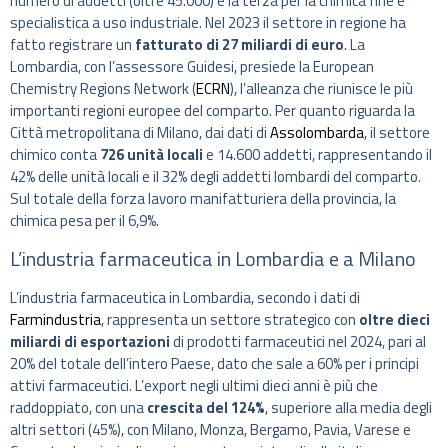
numero di addetti (oltre 45.000) e la terza per la chimica fine e
specialistica a uso industriale. Nel 2023 il settore in regione ha
fatto registrare un
fatturato di 27 miliardi di euro
. La
Lombardia, con l’assessore Guidesi, presiede la European
Chemistry Regions Network (
ECRN
), l’alleanza che riunisce le più
importanti regioni europee del comparto. Per quanto riguarda la
Città metropolitana di Milano, dai dati di
Assolombarda
, il settore
chimico conta
726 unità locali
e 14.600 addetti, rappresentando il
42% delle unità locali e il 32% degli addetti lombardi del comparto.
Sul totale della forza lavoro manifatturiera della provincia, la
chimica pesa per il 6,9%.
L’industria farmaceutica in Lombardia e a Milano
L’industria farmaceutica in Lombardia, secondo i dati di
Farmindustria
, rappresenta un settore strategico con
oltre dieci
miliardi di esportazioni
di prodotti farmaceutici nel 2024, pari al
20% del totale dell’intero Paese, dato che sale a 60% per i principi
attivi farmaceutici. L’export negli ultimi dieci anni è più che
raddoppiato, con una
crescita del 124%
, superiore alla media degli
altri settori (45%), con Milano, Monza, Bergamo, Pavia, Varese e