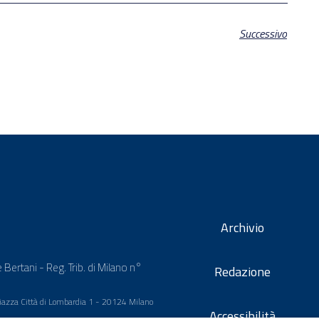
Successivo
Archivio
 Bertani - Reg. Trib. di Milano n°
Redazione
 Piazza Città di Lombardia 1 - 20124 Milano
Accessibilità