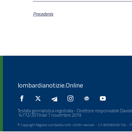
Precedente
lombardianotizie.Online
Testata giornalistica registrata - Direttore responsabile Davide
14772/2019 del 7 novembre 2019
© Copyright Regione Lombardia tutti i diritti riservati - C.F. 80050050154 -