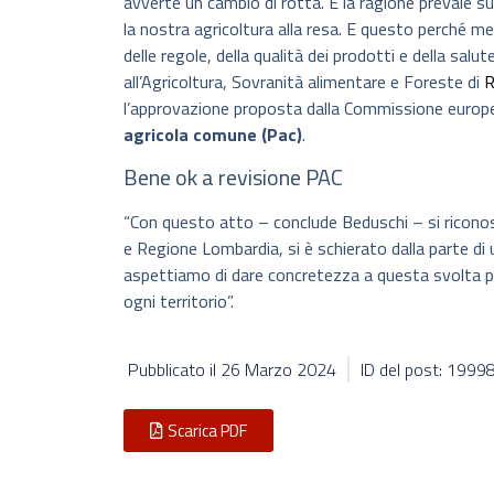
avverte un cambio di rotta. E la ragione prevale sul
la nostra agricoltura alla resa. E questo perché me
delle regole, della qualità dei prodotti e della sal
all’Agricoltura, Sovranità alimentare e Foreste di
R
l’approvazione proposta dalla Commissione europea 
agricola comune (Pac)
.
Bene ok a revisione PAC
“Con questo atto – conclude Beduschi – si riconosc
e Regione Lombardia, si è schierato dalla parte di
aspettiamo di dare concretezza a questa svolta per 
ogni territorio”.
Pubblicato il
26 Marzo 2024
ID del post: 1999
Scarica PDF