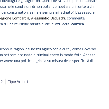
l’ideologia e gli algoritmi. Quelli che stavano per condannare
ssa nelle condizioni di non poter competere di fronte a chi
ute dei consumatori, se ne è sempre infischiato”. L’assessore
egione Lombardia
,
Alessandro Beduschi
, commenta
di una revisione mirata di alcuni atti della
Politica
ono le ragioni dei nostri agricoltori e di chi, come Governo
 un settore accusato e criminalizzato in modo folle. Adesso
avere una politica agricola su misura delle specificità di
82
Tipo: Articoli