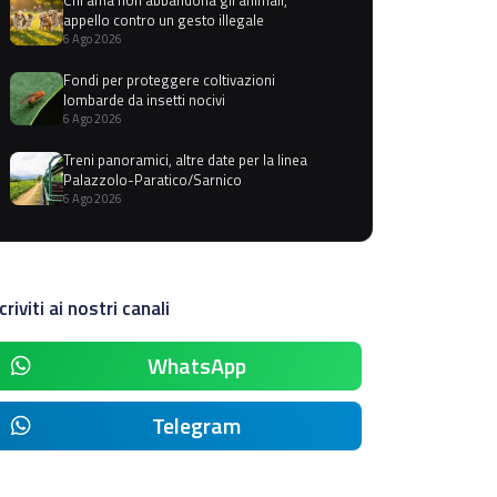
appello contro un gesto illegale
6 Ago 2026
Fondi per proteggere coltivazioni
lombarde da insetti nocivi
6 Ago 2026
Treni panoramici, altre date per la linea
Palazzolo-Paratico/Sarnico
6 Ago 2026
criviti ai nostri canali
WhatsApp
Telegram