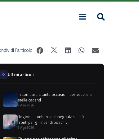
ndividi l'articolo:
Ultimi articoli
In Lombardia tante occasioni per vedere le
stelle cadenti
7 Ago 2026
Regione Lombardia impegnata su più
fronti per gli incendi boschivi
6 Ago 2026
Chi ama non abbandona gli animali,