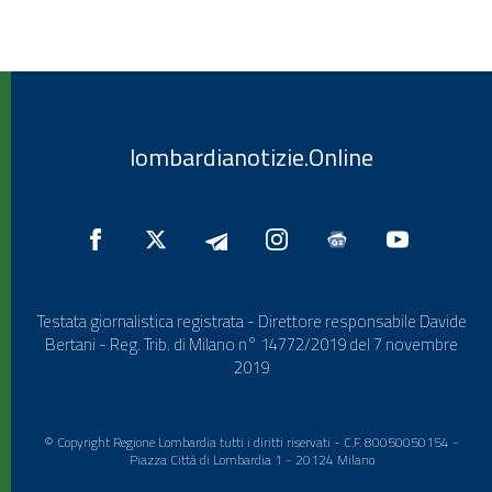
lombardianotizie.Online
Testata giornalistica registrata - Direttore responsabile Davide
Bertani - Reg. Trib. di Milano n° 14772/2019 del 7 novembre
2019
© Copyright Regione Lombardia tutti i diritti riservati - C.F. 80050050154 -
Piazza Città di Lombardia 1 - 20124 Milano