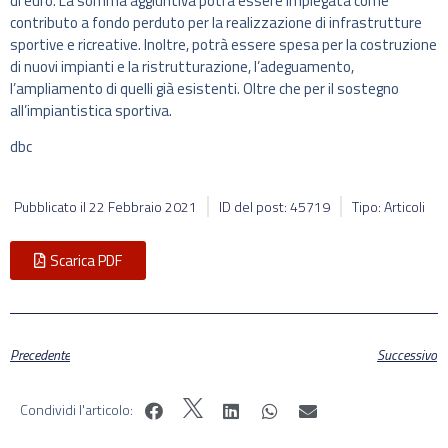
di euro. La somma aggiuntiva potrà essere impiegata come
contributo a fondo perduto per la realizzazione di infrastrutture
sportive e ricreative. Inoltre, potrà essere spesa per la costruzione
di nuovi impianti e la ristrutturazione, l’adeguamento,
l’ampliamento di quelli già esistenti. Oltre che per il sostegno
all’impiantistica sportiva.
dbc
Pubblicato il
22 Febbraio 2021
ID del post: 45719
Tipo: Articoli
Scarica PDF
Precedente
Successivo
Condividi l'articolo: