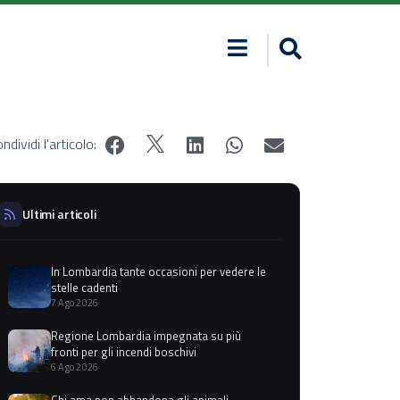
ndividi l'articolo:
Ultimi articoli
In Lombardia tante occasioni per vedere le
stelle cadenti
7 Ago 2026
Regione Lombardia impegnata su più
fronti per gli incendi boschivi
6 Ago 2026
Chi ama non abbandona gli animali,