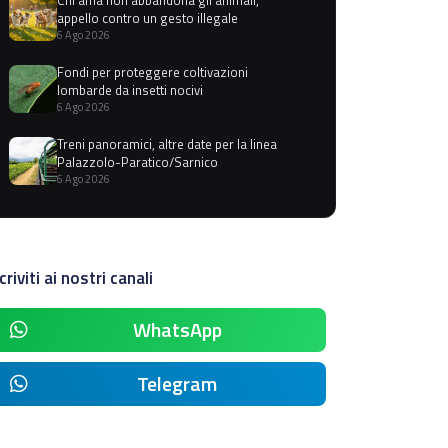
appello contro un gesto illegale
6 Ago 2026
Fondi per proteggere coltivazioni
lombarde da insetti nocivi
6 Ago 2026
Treni panoramici, altre date per la linea
Palazzolo-Paratico/Sarnico
6 Ago 2026
criviti ai nostri canali
WhatsApp
Telegram