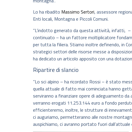
montagna”.
Lo ha ribadito
Massimo Sertori
, assessore regiona
Enti locali, Montagna e Piccoli Comuni.
“L’indotto generato da questa attività, infatti, –
continuato – ha un fattore moltiplicatore fonda
per tutta la filiera. Stiamo inoltre definendo, in C
strategici settori delle risorse messe a disposizi
ha dedicato un articolo apposito con una dotazione 
Ripartire di slancio
“Lo sci alpino – ha ricordato Rossi – è stato mes
quella attuale di fatto mai cominciata hanno gettat
serviranno a finanziare opere di adeguamento da 
verranno erogati 11.253.144 euro a fondo perduto
efficienteremo, inoltre, le strutture di innevamento
ci auguriamo, permetteranno alle nostre montagne di
auspichiamo, ci avranno portato fuori dall’attuale