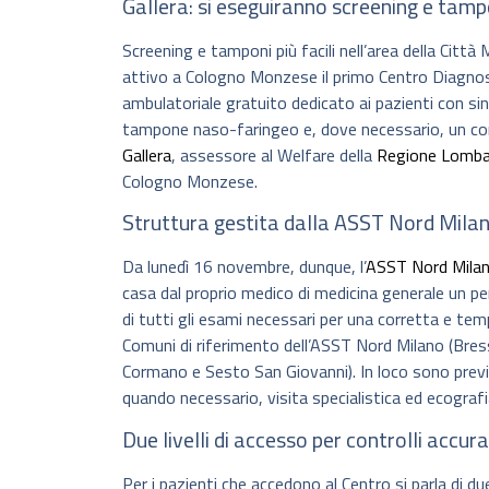
Gallera: si eseguiranno screening e tamp
Screening e tamponi più facili nell’area della Città
attivo a Cologno Monzese il primo Centro Diagnosti
ambulatoriale gratuito dedicato ai pazienti con si
tampone naso-faringeo e, dove necessario, un con
Gallera
, assessore al Welfare della
Regione Lomba
Cologno Monzese.
Struttura gestita dalla ASST Nord Mila
Da lunedì 16 novembre, dunque, l’
ASST Nord Mila
casa dal proprio medico di medicina generale un pe
di tutti gli esami necessari per una corretta e temp
Comuni di riferimento dell’ASST Nord Milano (Bre
Cormano e Sesto San Giovanni). In loco sono pre
quando necessario, visita specialistica ed ecografi
Due livelli di accesso per controlli accur
Per i pazienti che accedono al Centro si parla di du