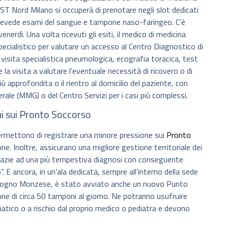
ASST Nord Milano si occuperà di prenotare negli slot dedicati
 prevede esami del sangue e tampone naso-faringeo. C’è
venerdì. Una volta ricevuti gli esiti, il medico di medicina
pecialistico per valutare un accesso al Centro Diagnostico di
visita specialistica pneumologica, ecografia toracica, test
 la visita a valutare l’eventuale necessità di ricovero o di
 approfondita o il rientro al domicilio del paziente, con
ale (MMG) o del Centro Servizi per i casi più complessi.
ni sui Pronto Soccorso
permettono di registrare una minore pressione sui
Pronto
ne. Inoltre, assicurano una migliore gestione territoriale dei
 Grazie ad una più tempestiva diagnosi con conseguente
. E ancora, in un’ala dedicata, sempre all’interno della sede
 Cologno Monzese, è stato avviato anche un nuovo Punto
ne di circa 50 tamponi al giorno. Ne potranno usufruire
tico o a rischio dal proprio medico o pediatra e devono