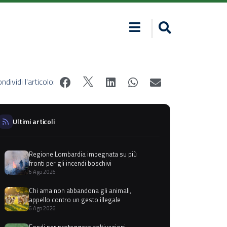
ndividi l'articolo:
Ultimi articoli
Regione Lombardia impegnata su più
fronti per gli incendi boschivi
6 Ago 2026
Chi ama non abbandona gli animali,
appello contro un gesto illegale
6 Ago 2026
Fondi per proteggere coltivazioni