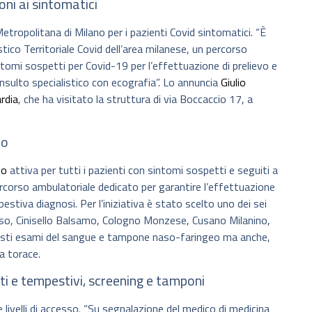
oni ai sintomatici
 Metropolitana di Milano per i pazienti Covid sintomatici. “È
co Territoriale Covid dell’area milanese, un percorso
ntomi sospetti per Covid-19 per l’effettuazione di prelievo e
sulto specialistico con ecografia”. Lo annuncia
Giulio
rdia
, che ha visitato la struttura di via Boccaccio 17, a
no
no
attiva per tutti i pazienti con sintomi sospetti e seguiti a
rcorso ambulatoriale dedicato per garantire l’effettuazione
estiva diagnosi. Per l’iniziativa è stato scelto uno dei sei
sso, Cinisello Balsamo, Cologno Monzese, Cusano Milanino,
visti esami del sangue e tampone naso-faringeo ma anche,
a torace.
ati e tempestivi, screening e tamponi
e livelli di accesso. “Su segnalazione del medico di medicina