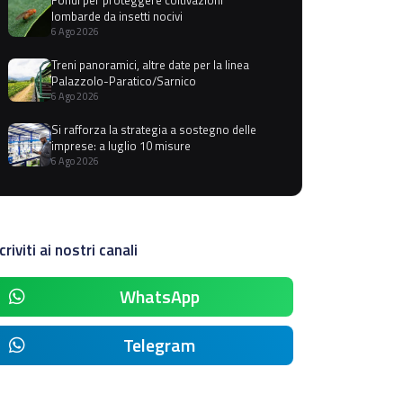
lombarde da insetti nocivi
6 Ago 2026
Treni panoramici, altre date per la linea
Palazzolo-Paratico/Sarnico
6 Ago 2026
Si rafforza la strategia a sostegno delle
imprese: a luglio 10 misure
6 Ago 2026
criviti ai nostri canali
WhatsApp
Telegram