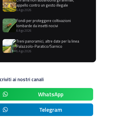
appello contro un gesto illegale
6 Ago 2026
Fondi per proteggere coltivazioni
lombarde da insetti nocivi
6 Ago 2026
Treni panoramici, altre date per la linea
Palazzolo-Paratico/Sarnico
6 Ago 2026
criviti ai nostri canali
WhatsApp
Telegram