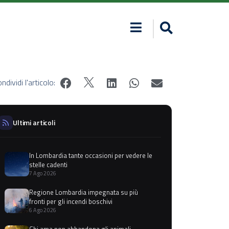
ndividi l'articolo:
Ultimi articoli
In Lombardia tante occasioni per vedere le
stelle cadenti
7 Ago 2026
Regione Lombardia impegnata su più
fronti per gli incendi boschivi
6 Ago 2026
Chi ama non abbandona gli animali,