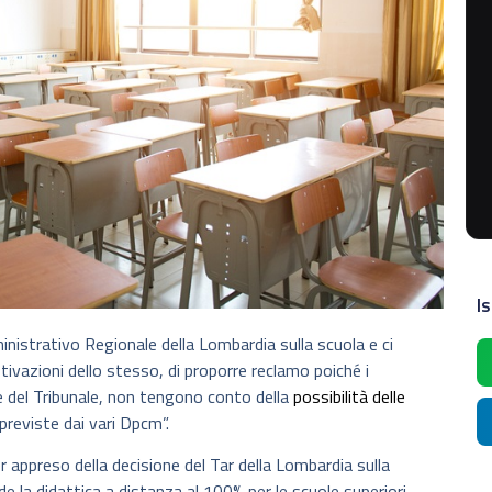
Is
nistrativo Regionale della Lombardia sulla scuola e ci
ivazioni dello stesso, di proporre reclamo poiché i
ce del Tribunale, non tengono conto della
possibilità delle
 previste dai vari Dpcm”.
 appreso della decisione del Tar della Lombardia sulla
e la didattica a distanza al 100% per le scuole superiori.