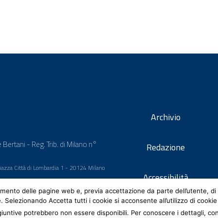
Archivio
 Bertani - Reg. Trib. di Milano n°
Redazione
 Piazza Città di Lombardia 1 - 20124 Milano
Accessibilità
mento delle pagine web e, previa accettazione da parte dell’utente, di 
e. Selezionando Accetta tutti i cookie si acconsente all’utilizzo di cookie
iuntive potrebbero non essere disponibili. Per conoscere i dettagli, co