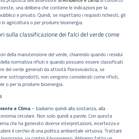
u proposta dell’assessore all’
Ambiente e Clima
di concerto
este, una delibera che contiene le indicazioni per la
blico e privato. Quindi, se rispettano i requisiti richiesti, gli
 in agricoltura o per produrre bioenergia.
ri sulla classificazione dei falci del verde come
tori della manutenzione del verde, chiarendo quando i residui
 della normativa rifiuti e quando possano essere classificati
re del verde generati da attività florovivaistica, se
i come sottoprodotti, non vengono considerati come rifiuti,
le o per la produrre bioenergia.
a
biente e Clima
– badiamo quindi alla sostanza, alla
conomia circolare. Non solo quindi a parole. Con questa
 tema che ha generato diverse interpretazioni, incertezza e
dere il cerchio di una politica ambientale virtuosa. Trattare
di burocrazia, va contro il buonsenso. Abbiamo fatto un