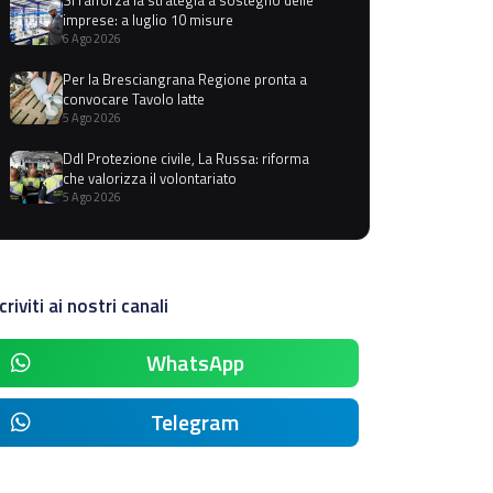
imprese: a luglio 10 misure
6 Ago 2026
Per la Bresciangrana Regione pronta a
convocare Tavolo latte
5 Ago 2026
Ddl Protezione civile, La Russa: riforma
che valorizza il volontariato
5 Ago 2026
criviti ai nostri canali
WhatsApp
Telegram