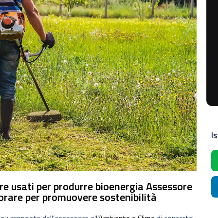
Is
e usati per produrre bioenergia Assessore
orare per promuovere sostenibilità