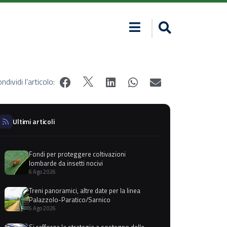
ndividi l'articolo:
Ultimi articoli
Fondi per proteggere coltivazioni
lombarde da insetti nocivi
6 Ago 2026
Treni panoramici, altre date per la linea
Palazzolo-Paratico/Sarnico
6 Ago 2026
Si rafforza la strategia a sostegno delle