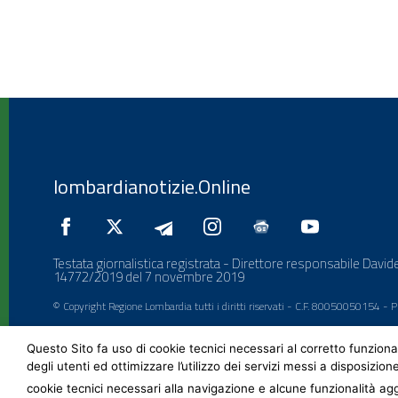
lombardianotizie.Online
Testata giornalistica registrata - Direttore responsabile Davide
14772/2019 del 7 novembre 2019
© Copyright Regione Lombardia tutti i diritti riservati - C.F. 80050050154 -
Questo Sito fa uso di cookie tecnici necessari al corretto funziona
degli utenti ed ottimizzare l’utilizzo dei servizi messi a disposizion
cookie tecnici necessari alla navigazione e alcune funzionalità agg