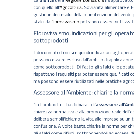
La
Giunta
della
Regione Lombardia
ha approvato, s
con quello all’
Agricoltura,
Sovranità alimentare e For
gestione dei residui della manutenzione del verde pub
sfalci da
florovivaismo
potranno essere riutilizzati
Florovivaismo, indicazioni per gli operato
sottoprodotti
Il documento fornisce quindi indicazioni agli opera
possano essere esclusi dall’ambito di applicazione
come sottoprodotti. Di fatto gli sfalci e le potatu
rispettano i requisiti per poter essere qualificat
ma possono essere riutilizzati nelle pratiche agrico
Assessore all’Ambiente: chiarire la norm
“In Lombardia – ha dichiarato
l’assessore all’Am
chiarezza normativa e alla promozione reale dell’e
delibera semplifichiamo la vita alle imprese su un
confusione. A volte basta chiarire la norma per chiu
gli sfalci come rifiuti, sottoponendoli ad eccessi 