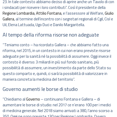
23. In tale contesto abbiamo deciso di aprire anche un Tavolo di con
i sindacati per ricevere i loro contributi”. Così il presidente della
Regione Lombardia
,
Attilio Fontana
, e l’assessore al Welfare,
Giulio
Gallera
, al termine dell’incontro con i segretari regionali di Cgil, Cisl e
Uil, Elena Lattuada, Ugo Duci e Danilo Margaritella.
Al tempo della riforma risorse non adeguate
“Teniamo conto – ha ricordato Gallera – che abbiamo fatto una
riforma, nel 2015, in un contesto in cui non erano previste risorse
adeguate per la sanità né la possibilità di assumere. Oggi invece il
contesto è diverso: 3 miliardi in più sul fondo sanitario, più
possibilità di assumere, un investimento da parte dello Stato su
questo comparto e, quindi, ci sarà la possibilità di valorizzare in
maniera concreta la medicina del territorio”.
Governo aumenti le borse di studio
“Chiediamo al
Governo
– continuano Fontana e Gallera – di
aumentare le borse di studio: nel 2017 ce n’erano 100 per i medici
di medicina generale. Nel 2018 siamo arrivati a 380, l’anno scorso a
350. Oggi ne sono previste 130 per Regione Lombardia. Ovvero