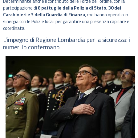
Determinante anche il contributo delle Forze dell’ordine, con la
partecipazione di
8 pattuglie della Polizia di Stato, 30 dei
Carabinieri e 3 della Guardia di Finanza
, che hanno operato in
sinergia con le Polizie locali per garantire una presenza capillare e
coordinata.
L’impegno di Regione Lombardia per la sicurezza: i
numeri lo confermano