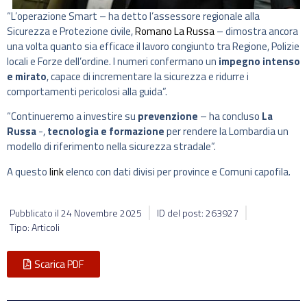
“L’operazione Smart – ha detto l’assessore regionale alla
Sicurezza e Protezione civile,
Romano La Russa
– dimostra ancora
una volta quanto sia efficace il lavoro congiunto tra Regione, Polizie
locali e Forze dell’ordine. I numeri confermano un
impegno intenso
e mirato
, capace di incrementare la sicurezza e ridurre i
comportamenti pericolosi alla guida”.
“Continueremo a investire su
prevenzione
– ha concluso
La
Russa
-,
tecnologia e formazione
per rendere la Lombardia un
modello di riferimento nella sicurezza stradale”.
A questo
link
elenco con dati divisi per province e Comuni capofila.
Pubblicato il
24 Novembre 2025
ID del post: 263927
Tipo: Articoli
Scarica PDF