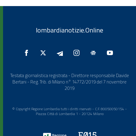
lombardianotizie.Online
Testata giornalistica registrata - Direttore responsabile Davide
Bertani - Reg. Trib. di Milano n° 14772/2019 del 7 novembre
2019
© Copyright Regione Lombardia tutti i diritti riservati - C.F. 80050050154 -
Piazza Città di Lombardia 1 - 20124 Milano