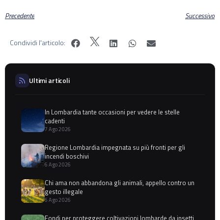
Precedente
Successivo
Condividi l'articolo:
Ultimi articoli
In Lombardia tante occasioni per vedere le stelle
cadenti
7 Ago 2026
Regione Lombardia impegnata su più fronti per gli
incendi boschivi
6 Ago 2026
Chi ama non abbandona gli animali, appello contro un
gesto illegale
6 Ago 2026
Fondi per proteggere coltivazioni lombarde da insetti