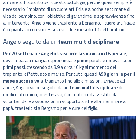
arrivare al trapianto per questa patologia, perché quasi sempre è
necessario l’impianto di un cuore artificiale a poche settimane di
vita del bambino, con l’obiettivo di garantirne la sopravvivenza fino
all’intervento. Angelo viene trasferito a Bergamo. Il cuore artificiale
è impiantato con successo a soli due mesi di età del bambino.
Angelo seguito da un
team multidisciplinare
Per 70 settimane Angelo trascorre la sua vita in Ospedale,
dove impara a mangiare, pronuncia le prime parole e muove i suoi
primi passi, crescendo da 3,9 a circa 10 kg al momento del
trapianto, effettuato a marzo. Per tutti questi
490 giorni e per il
mese successivo
al trapianto fino alle dimissioni, arrivate ad
aprile, Angelo viene seguito da un
team multidisciplinare
di
medici, infermieri, anestesisti, rianimatori ed assistito da
volontari delle associazioni in supporto anche alla mamma e al
papà, trasferitisi a Bergamo per le cure del figlio.