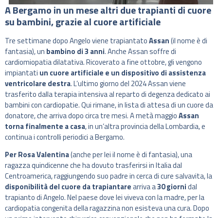
A Bergamo in un mese altri due trapianti di cuore
su bambini, grazie al cuore artificiale
Tre settimane dopo Angelo viene trapiantato
Assan
(il nome è di
fantasia), un
bambino di 3 anni
. Anche Assan soffre di
cardiomiopatia dilatativa. Ricoverato a fine ottobre, gli vengono
impiantati
un cuore artificiale e un dispositivo di assistenza
ventricolare destra
. L’ultimo giorno del 2024 Assan viene
trasferito dalla terapia intensiva al reparto di degenza dedicato ai
bambini con cardiopatie. Qui rimane, in lista di attesa di un cuore da
donatore, che arriva dopo circa tre mesi. A metà maggio
Assan
torna finalmente a casa
, in un’altra provincia della Lombardia, e
continua i controlli periodici a Bergamo.
Per Rosa Valentina
(anche per lei il nome è di fantasia), una
ragazza quindicenne che ha dovuto trasferirsi in Italia dal
Centroamerica, raggiungendo suo padre in cerca di cure salvavita, la
disponibilità del cuore da trapiantare
arriva a
30 giorni
dal
trapianto di Angelo. Nel paese dove lei viveva con la madre, per la
cardiopatia congenita della ragazzina non esisteva una cura. Dopo