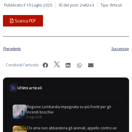
Pubblicato il
10 Luglio 2025
ID del post: 248243
Tipo: Articoli
Scarica PDF
Precedente
Successivo
Condividi l'articolo:
Ultimi articoli
Regione Lombardia impegnata su più fronti per gli
incendi boschivi
6 Ago 2026
Chi ama non abbandona gli animali, appello contro un