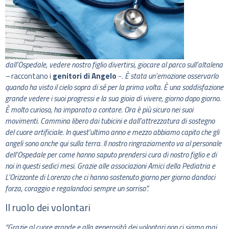
dall’Ospedale, vedere nostro figlio divertirsi, giocare al parco sull’altalena
–
raccontano i
genitori di Angelo
-.
È stata un’emozione osservarlo
quando ha visto il cielo sopra di sé per la prima volta. È una soddisfazione
grande vedere i suoi progressi e la sua gioia di vivere, giorno dopo giorno.
È molto curioso, ha imparato a contare. Ora è più sicuro nei suoi
movimenti. Cammina libero dai tubicini e dall’attrezzatura di sostegno
del cuore artificiale. In quest’ultimo anno e mezzo abbiamo capito che gli
angeli sono anche qui sulla terra. Il nostro ringraziamento va al personale
dell’Ospedale per come hanno saputo prendersi cura di nostro figlio e di
noi in questi sedici mesi. Grazie alle associazioni Amici della Pediatria e
L’Orizzonte di Lorenzo che ci hanno sostenuto giorno per giorno dandoci
forza, coraggio e regalandoci sempre un sorriso”.
Il ruolo dei volontari
“Grazie al cuore grande e alla generosità dei volontari non ci siamo mai