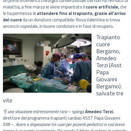
un primo intervento chirurgico convenzionale che non ha fermato la
malattia, a fine marzo le viene impiantato il
cuore artificiale,
che
le ha permesso di
attendere fino al trapianto, grazie all’arrivo
del cuore
da un donatore compatibile. Rosa Valentina si trova
ancora in ospedale, in buone condizioni e in fase di recupero.
Trapianto
cuore
Bergamo,
Amedeo
Terzi (Asst
Papa
Giovanni
Bergamo):
salvate tre
vite
“È una situazione estremamente rara
– spiega
Amedeo Terzi
,
direttore del programma trapianti cardiaci ASST Papa Giovanni
XXIII –.
Avere a disposizione tre cuori per pazienti pediatrici in così breve
tempo è un evento eccezionale. Per questo l’utilizzo di sistemi di supporto