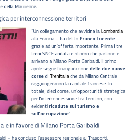
le della Maurienne.
ica per interconnessione territori
“Un collegamento che avvicina la
Lombardia
alla Francia – ha detto
Franco Lucente
–
grazie ad un’offerta importante. Prima i tre
treni SNCF andata e ritorno che partono e
arrivano a Milano Porta Garibaldi. Il primo
aprile segue l’inaugurazione
delle due nuove
corse
di
Trenitalia
che da Milano Centrale
raggiungeranno la capitale francese. In
totale, dieci corse, un’opportunità strategica
per l’interconnessione tra territori, con
evidenti
ricadute sul turismo e
sull’occupazione
“.
le in favore di Milano Porta Garibaldi
ldi – ha concluso l’assessore regionale ai Trasporti,