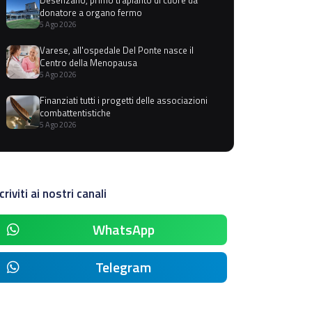
donatore a organo fermo
5 Ago 2026
Varese, all'ospedale Del Ponte nasce il
Centro della Menopausa
5 Ago 2026
Finanziati tutti i progetti delle associazioni
combattentistiche
5 Ago 2026
criviti ai nostri canali
WhatsApp
Telegram