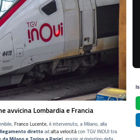
Is
he avvicina Lombardia e Francia
nibile,
Franco Lucente
, è intervenuto, a Milano, alla
llegamento diretto
ad
alta velocità
con TGV INOUI tra
no
da Milano e Torino a Parigi
, grazie al ripristino della