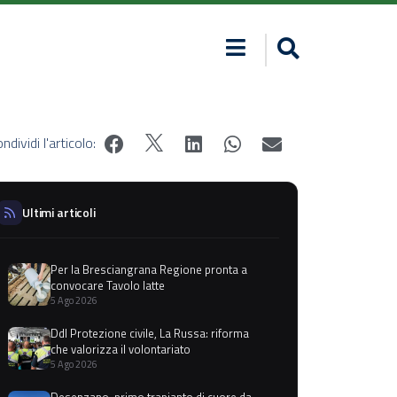
ndividi l'articolo:
Ultimi articoli
Per la Bresciangrana Regione pronta a
convocare Tavolo latte
5 Ago 2026
Ddl Protezione civile, La Russa: riforma
che valorizza il volontariato
5 Ago 2026
Desenzano, primo trapianto di cuore da